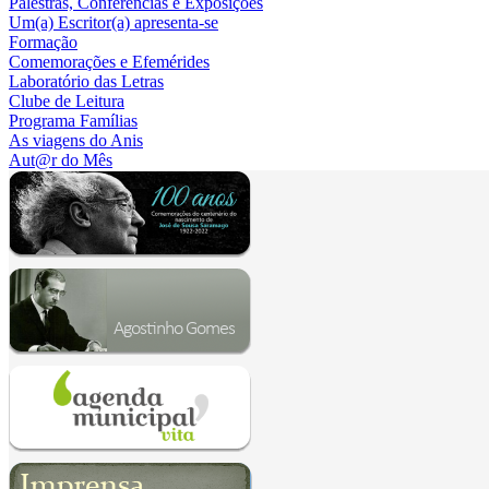
Palestras, Conferências e Exposições
Um(a) Escritor(a) apresenta-se
Formação
Comemorações e Efemérides
Laboratório das Letras
Clube de Leitura
Programa Famílias
As viagens do Anis
Aut@r do Mês