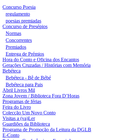
Concurso Poesia
regulamento
poesias premiadas
Concurso de Presépios
Normas
Concorrentes
Premiados
Entrega de Prémios
Hora do Conto e Oficina dos Encantos
Gerações Cruzadas / Histórias com Memória
Bebéteca
Bebéteca - Bê de Bébé
Bebéteca para Pais
Abril Livros Mil
Zona Jovem / Biblioteca Fora D’Horas
Programas de férias
Feira do Livro
Colecção Um Novo Conto
Visitas a (va)Ler
Guardiões da Biblioteca
Programa de Promoção da Leitura da DGLB
E-Conto