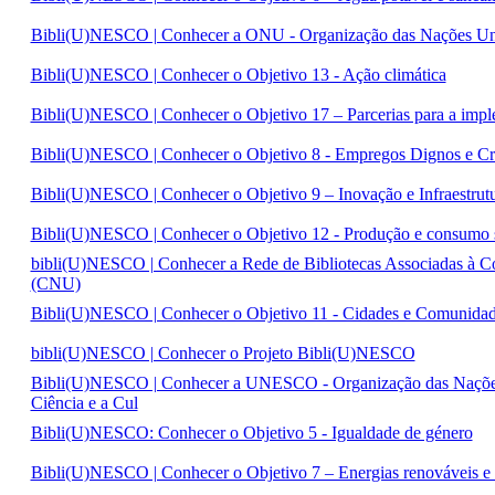
Bibli(U)NESCO | Conhecer a ONU - Organização das Nações Un
Bibli(U)NESCO | Conhecer o Objetivo 13 - Ação climática
Bibli(U)NESCO | Conhecer o Objetivo 17 – Parcerias para a impl
Bibli(U)NESCO | Conhecer o Objetivo 8 - Empregos Dignos e C
Bibli(U)NESCO | Conhecer o Objetivo 9 – Inovação e Infraestrut
Bibli(U)NESCO | Conhecer o Objetivo 12 - Produção e consumo s
bibli(U)NESCO | Conhecer a Rede de Bibliotecas Associadas à
(CNU)
Bibli(U)NESCO | Conhecer o Objetivo 11 - Cidades e Comunidade
bibli(U)NESCO | Conhecer o Projeto Bibli(U)NESCO
Bibli(U)NESCO | Conhecer a UNESCO - Organização das Nações
Ciência e a Cul
Bibli(U)NESCO: Conhecer o Objetivo 5 - Igualdade de género
Bibli(U)NESCO | Conhecer o Objetivo 7 – Energias renováveis e 