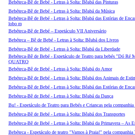
Bebéteca-Bê de Bebé - Letras à Solta: Bêabá das Pinturas
Bebéteca-Bê de Bebé - Letras à Solta: Bêabá da Música
Bebéteca-Bê de Bebé - Letras à Solta: Bêabá das Estórias de Enc
lobo m
Bebéteca-Bê de Bebé – Espetáculo VII Aniversário
Bebéteca – Bê de Bebé - Letras à Solta: Bêabá dos Livros
Bebéteca-Bê de Bebé - Letras à Solta: Bêabá da Liberdade
Bebéteca-Bê de Bebé - Espetáculo de Teatro para bebés "Dó R
QUATRO
Bebéteca-Bê de Bebé - Letras à Solta: Bêabá do Amor
Bebéteca-Bê de Bebé - Letras à Solta: Bêabá dos Animais de Est
Bebéteca-Bê de Bebé - Letras à Solta: Bêabá das Estórias de Enca
Bebéteca-Bê de Bebé - Letras à Solta: Bêabá da Dança
Bu! - Espetáculo de Teatro para Bebés e Crianças pela comp
Bebéteca-Bê de Bebé - Letras à Solta: Bêabá dos Transportes
Bebéteca-Bê de Bebé - Letras à Solta: Bêabá da Primavera – As 
Bebéteca - Espetáculo de teatro "Vamos à Praia!" pela comp