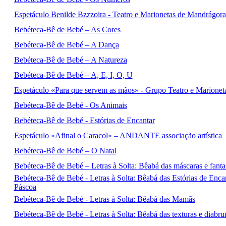
Espetáculo Benilde Bzzzoira - Teatro e Marionetas de Mandrágora
Bebéteca-Bê de Bebé – As Cores
Bebéteca-Bê de Bebé – A Dança
Bebéteca-Bê de Bebé – A Natureza
Bebéteca-Bê de Bebé – A, E, I, O, U
Espetáculo «Para que servem as mãos» - Grupo Teatro e Marione
Bebéteca-Bê de Bebé - Os Animais
Bebéteca-Bê de Bebé - Estórias de Encantar
Espetáculo «Afinal o Caracol» – ANDANTE associação artística
Bebéteca-Bê de Bebé – O Natal
Bebéteca-Bê de Bebé – Letras à Solta: Bêabá das máscaras e fanta
Bebéteca-Bê de Bebé - Letras à Solta: Bêabá das Estórias de Enc
Páscoa
Bebéteca-Bê de Bebé - Letras à Solta: Bêabá das Mamãs
Bebéteca-Bê de Bebé - Letras à Solta: Bêabá das texturas e diabru