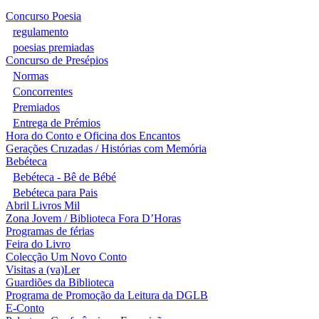
Concurso Poesia
regulamento
poesias premiadas
Concurso de Presépios
Normas
Concorrentes
Premiados
Entrega de Prémios
Hora do Conto e Oficina dos Encantos
Gerações Cruzadas / Histórias com Memória
Bebéteca
Bebéteca - Bê de Bébé
Bebéteca para Pais
Abril Livros Mil
Zona Jovem / Biblioteca Fora D’Horas
Programas de férias
Feira do Livro
Colecção Um Novo Conto
Visitas a (va)Ler
Guardiões da Biblioteca
Programa de Promoção da Leitura da DGLB
E-Conto