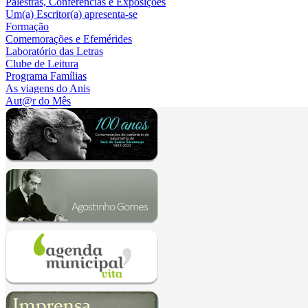
Palestras, Conferências e Exposições
Um(a) Escritor(a) apresenta-se
Formação
Comemorações e Efemérides
Laboratório das Letras
Clube de Leitura
Programa Famílias
As viagens do Anis
Aut@r do Mês