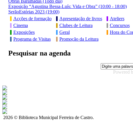
Obras Baralhadas (Todo dia)
Exposição “Agustina Bessa-Luís: Vida e Obra” (10:00 - 18:00)
SerãoEstórias 2023 (19:00)
Acções de formação
Apresentação de livros
Ateliers
Cinema
Clubes de Leitura
Concursos
Exposições
Geral
Hora do Con
Programa de Visitas
Promoção da Leitura
Pesquisar na agenda
Powered 
2026 © Biblioteca Municipal Ferreira de Castro.