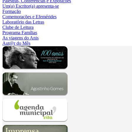
Palestras, Conferências e Exposições
Um(a) Escritor(a) apresenta-se
Formação
Comemorações e Efemérides
Laboratório das Letras
Clube de Leitura
Programa Famílias
As viagens do Anis
Aut@r do Mês