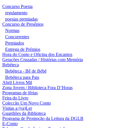
Concurso Poesia
regulamento
poesias premiadas
Concurso de Presépios
Normas
Concorrentes
Premiados
Entrega de Prémios
Hora do Conto e Oficina dos Encantos
Gerações Cruzadas / Histórias com Memória
Bebéteca
Bebéteca - Bê de Bébé
Bebéteca para Pais
Abril Livros Mil
Zona Jovem / Biblioteca Fora D’Horas
Programas de férias
Feira do Livro
Colecção Um Novo Conto
Visitas a (va)Ler
Guardiões da Biblioteca
Programa de Promoção da Leitura da DGLB
E-Conto