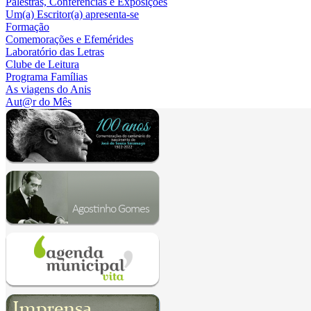
Palestras, Conferências e Exposições
Um(a) Escritor(a) apresenta-se
Formação
Comemorações e Efemérides
Laboratório das Letras
Clube de Leitura
Programa Famílias
As viagens do Anis
Aut@r do Mês