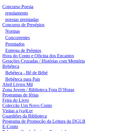
Concurso Poesia
regulamento
poesias premiadas
Concurso de Presépios
Normas
Concorrentes
Premiados
Entrega de Prémios
Hora do Conto e Oficina dos Encantos
Gerações Cruzadas / Histórias com Memória
Bebéteca
Bebéteca - Bê de Bébé
Bebéteca para Pais
Abril Livros Mil
Zona Jovem / Biblioteca Fora D’Horas
Programas de férias
Feira do Livro
Colecção Um Novo Conto
Visitas a (va)Ler
Guardiões da Biblioteca
Programa de Promoção da Leitura da DGLB
E-Conto