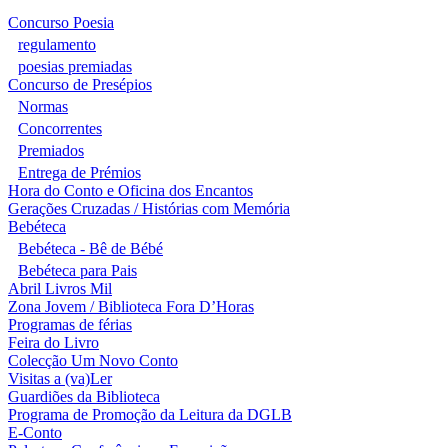
Concurso Poesia
regulamento
poesias premiadas
Concurso de Presépios
Normas
Concorrentes
Premiados
Entrega de Prémios
Hora do Conto e Oficina dos Encantos
Gerações Cruzadas / Histórias com Memória
Bebéteca
Bebéteca - Bê de Bébé
Bebéteca para Pais
Abril Livros Mil
Zona Jovem / Biblioteca Fora D’Horas
Programas de férias
Feira do Livro
Colecção Um Novo Conto
Visitas a (va)Ler
Guardiões da Biblioteca
Programa de Promoção da Leitura da DGLB
E-Conto