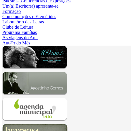
Palestras, Conferências e Exposições
Um(a) Escritor(a) apresenta-se
Formação
Comemorações e Efemérides
Laboratório das Letras
Clube de Leitura
Programa Famílias
As viagens do Anis
Aut@r do Mês