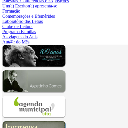
Palestras, Conferências e Exposições
Um(a) Escritor(a) apresenta-se
Formação
Comemorações e Efemérides
Laboratório das Letras
Clube de Leitura
Programa Famílias
As viagens do Anis
Aut@r do Mês