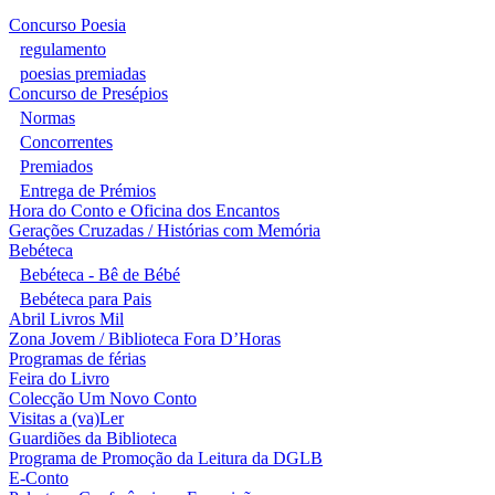
Concurso Poesia
regulamento
poesias premiadas
Concurso de Presépios
Normas
Concorrentes
Premiados
Entrega de Prémios
Hora do Conto e Oficina dos Encantos
Gerações Cruzadas / Histórias com Memória
Bebéteca
Bebéteca - Bê de Bébé
Bebéteca para Pais
Abril Livros Mil
Zona Jovem / Biblioteca Fora D’Horas
Programas de férias
Feira do Livro
Colecção Um Novo Conto
Visitas a (va)Ler
Guardiões da Biblioteca
Programa de Promoção da Leitura da DGLB
E-Conto