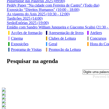
Piquenique das Palavras 2025 (09:00)
Peddy Paper “Na cidade com Ferreira de Castro” (Todo dia)
Exposição “Direitos Humanos" (10:00 - 18:00)
As viagens do Anis 2025 (10:30 - 12:00)
Tardições 2025 (14:00)
SerãoEstórias 2025 (19:00)
Emídio com Sandro William Junqueira e Giacomo Scalisi (21:30 -
Acções de formação
Apresentação de livros
Ateliers
Cinema
Clubes de Leitura
Concursos
Exposições
Geral
Hora do Con
Programa de Visitas
Promoção da Leitura
Pesquisar na agenda
Powered 