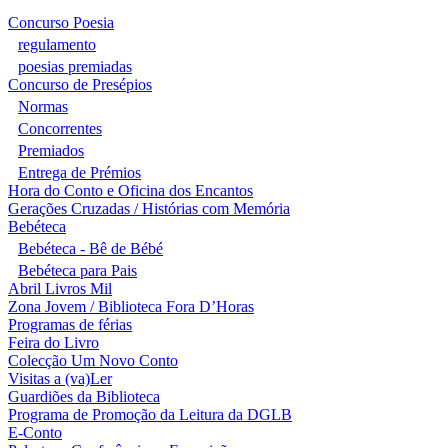
Concurso Poesia
regulamento
poesias premiadas
Concurso de Presépios
Normas
Concorrentes
Premiados
Entrega de Prémios
Hora do Conto e Oficina dos Encantos
Gerações Cruzadas / Histórias com Memória
Bebéteca
Bebéteca - Bê de Bébé
Bebéteca para Pais
Abril Livros Mil
Zona Jovem / Biblioteca Fora D’Horas
Programas de férias
Feira do Livro
Colecção Um Novo Conto
Visitas a (va)Ler
Guardiões da Biblioteca
Programa de Promoção da Leitura da DGLB
E-Conto