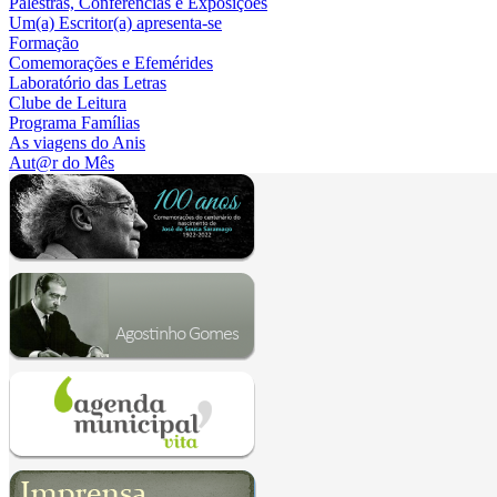
Palestras, Conferências e Exposições
Um(a) Escritor(a) apresenta-se
Formação
Comemorações e Efemérides
Laboratório das Letras
Clube de Leitura
Programa Famílias
As viagens do Anis
Aut@r do Mês