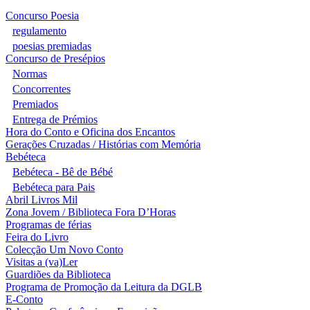
Concurso Poesia
regulamento
poesias premiadas
Concurso de Presépios
Normas
Concorrentes
Premiados
Entrega de Prémios
Hora do Conto e Oficina dos Encantos
Gerações Cruzadas / Histórias com Memória
Bebéteca
Bebéteca - Bê de Bébé
Bebéteca para Pais
Abril Livros Mil
Zona Jovem / Biblioteca Fora D’Horas
Programas de férias
Feira do Livro
Colecção Um Novo Conto
Visitas a (va)Ler
Guardiões da Biblioteca
Programa de Promoção da Leitura da DGLB
E-Conto