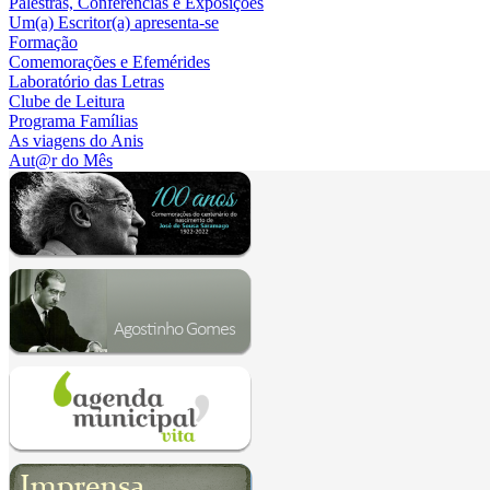
Palestras, Conferências e Exposições
Um(a) Escritor(a) apresenta-se
Formação
Comemorações e Efemérides
Laboratório das Letras
Clube de Leitura
Programa Famílias
As viagens do Anis
Aut@r do Mês