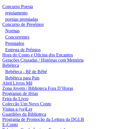
Concurso Poesia
regulamento
poesias premiadas
Concurso de Presépios
Normas
Concorrentes
Premiados
Entrega de Prémios
Hora do Conto e Oficina dos Encantos
Gerações Cruzadas / Histórias com Memória
Bebéteca
Bebéteca - Bê de Bébé
Bebéteca para Pais
Abril Livros Mil
Zona Jovem / Biblioteca Fora D’Horas
Programas de férias
Feira do Livro
Colecção Um Novo Conto
Visitas a (va)Ler
Guardiões da Biblioteca
Programa de Promoção da Leitura da DGLB
E-Conto