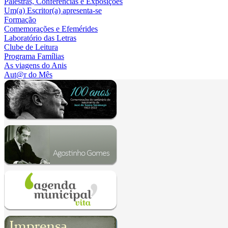
Palestras, Conferências e Exposições
Um(a) Escritor(a) apresenta-se
Formação
Comemorações e Efemérides
Laboratório das Letras
Clube de Leitura
Programa Famílias
As viagens do Anis
Aut@r do Mês