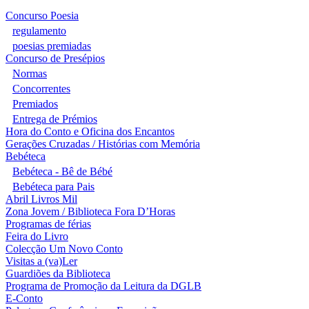
Concurso Poesia
regulamento
poesias premiadas
Concurso de Presépios
Normas
Concorrentes
Premiados
Entrega de Prémios
Hora do Conto e Oficina dos Encantos
Gerações Cruzadas / Histórias com Memória
Bebéteca
Bebéteca - Bê de Bébé
Bebéteca para Pais
Abril Livros Mil
Zona Jovem / Biblioteca Fora D’Horas
Programas de férias
Feira do Livro
Colecção Um Novo Conto
Visitas a (va)Ler
Guardiões da Biblioteca
Programa de Promoção da Leitura da DGLB
E-Conto