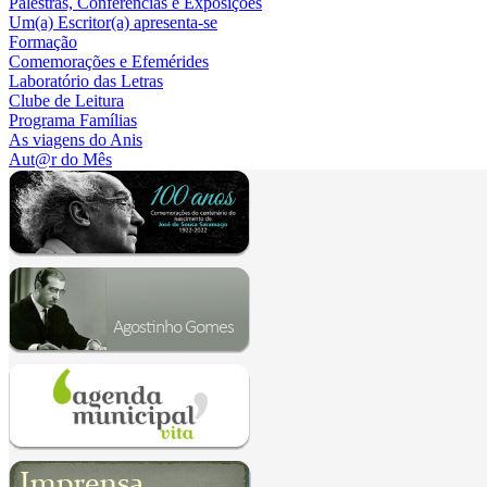
Palestras, Conferências e Exposições
Um(a) Escritor(a) apresenta-se
Formação
Comemorações e Efemérides
Laboratório das Letras
Clube de Leitura
Programa Famílias
As viagens do Anis
Aut@r do Mês