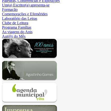
Palestras, Conferências e Exposições
Um(a) Escritor(a) apresenta-se
Formação
Comemorações e Efemérides
Laboratório das Letras
Clube de Leitura
Programa Famílias
As viagens do Anis
Aut@r do Mês