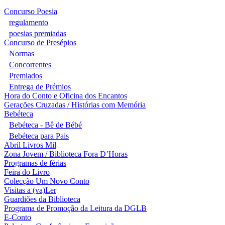
Concurso Poesia
regulamento
poesias premiadas
Concurso de Presépios
Normas
Concorrentes
Premiados
Entrega de Prémios
Hora do Conto e Oficina dos Encantos
Gerações Cruzadas / Histórias com Memória
Bebéteca
Bebéteca - Bê de Bébé
Bebéteca para Pais
Abril Livros Mil
Zona Jovem / Biblioteca Fora D’Horas
Programas de férias
Feira do Livro
Colecção Um Novo Conto
Visitas a (va)Ler
Guardiões da Biblioteca
Programa de Promoção da Leitura da DGLB
E-Conto