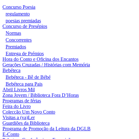
Concurso Poesia
regulamento
poesias premiadas
Concurso de Presépios
Normas
Concorrentes
Premiados
Entrega de Prémios
Hora do Conto e Oficina dos Encantos
Gerações Cruzadas / Histórias com Memória
Bebéteca
Bebéteca - Bê de Bébé
Bebéteca para Pais
Abril Livros Mil
Zona Jovem / Biblioteca Fora D’Horas
Programas de férias
Feira do Livro
Colecção Um Novo Conto
Visitas a (va)Ler
Guardiões da Biblioteca
Programa de Promoção da Leitura da DGLB
E-Conto