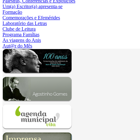
Palestras, Conferências e Exposições
Um(a) Escritor(a) apresenta-se
Formação
Comemorações e Efemérides
Laboratório das Letras
Clube de Leitura
Programa Famílias
As viagens do Anis
Aut@r do Mês