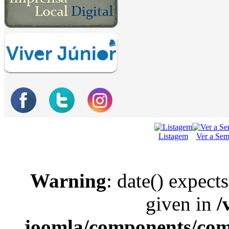
Listagem
Ver a Se
Warning
: date() expect
given in
/
joomla/components/com_