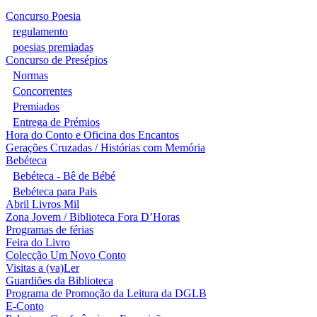
Concurso Poesia
regulamento
poesias premiadas
Concurso de Presépios
Normas
Concorrentes
Premiados
Entrega de Prémios
Hora do Conto e Oficina dos Encantos
Gerações Cruzadas / Histórias com Memória
Bebéteca
Bebéteca - Bê de Bébé
Bebéteca para Pais
Abril Livros Mil
Zona Jovem / Biblioteca Fora D’Horas
Programas de férias
Feira do Livro
Colecção Um Novo Conto
Visitas a (va)Ler
Guardiões da Biblioteca
Programa de Promoção da Leitura da DGLB
E-Conto