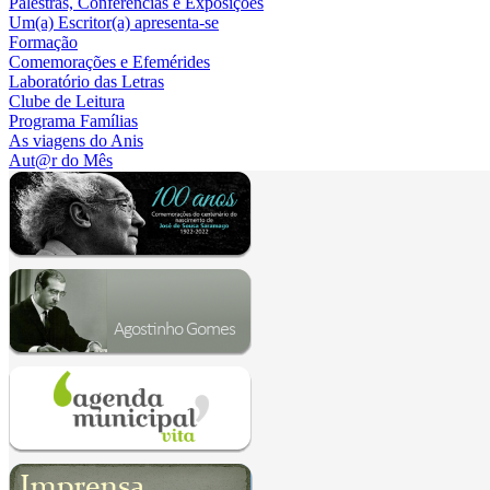
Palestras, Conferências e Exposições
Um(a) Escritor(a) apresenta-se
Formação
Comemorações e Efemérides
Laboratório das Letras
Clube de Leitura
Programa Famílias
As viagens do Anis
Aut@r do Mês