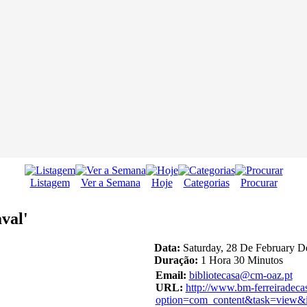
Listagem
Ver a Semana
Hoje
Categorias
Procurar
val'
Data:
Saturday, 28 De February D
Duração:
1 Hora 30 Minutos
Email:
bibliotecasa@cm-oaz.pt
URL:
http://www.bm-ferreiradeca
option=com_content&task=view&