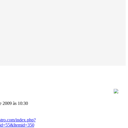
e 2009 às 10:30
stro.com/index.php?
id=55&Itemid=350