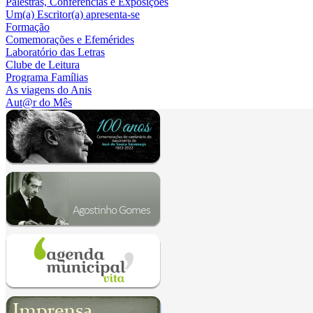
Palestras, Conferências e Exposições
Um(a) Escritor(a) apresenta-se
Formação
Comemorações e Efemérides
Laboratório das Letras
Clube de Leitura
Programa Famílias
As viagens do Anis
Aut@r do Mês