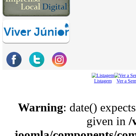
Listagem
Ver a Se
Warning
: date() expect
given in
/
joomla/components/com_