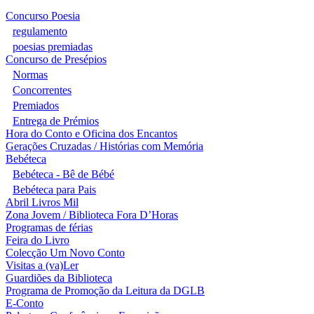
Concurso Poesia
regulamento
poesias premiadas
Concurso de Presépios
Normas
Concorrentes
Premiados
Entrega de Prémios
Hora do Conto e Oficina dos Encantos
Gerações Cruzadas / Histórias com Memória
Bebéteca
Bebéteca - Bê de Bébé
Bebéteca para Pais
Abril Livros Mil
Zona Jovem / Biblioteca Fora D’Horas
Programas de férias
Feira do Livro
Colecção Um Novo Conto
Visitas a (va)Ler
Guardiões da Biblioteca
Programa de Promoção da Leitura da DGLB
E-Conto