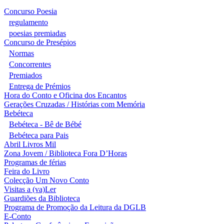
Concurso Poesia
regulamento
poesias premiadas
Concurso de Presépios
Normas
Concorrentes
Premiados
Entrega de Prémios
Hora do Conto e Oficina dos Encantos
Gerações Cruzadas / Histórias com Memória
Bebéteca
Bebéteca - Bê de Bébé
Bebéteca para Pais
Abril Livros Mil
Zona Jovem / Biblioteca Fora D’Horas
Programas de férias
Feira do Livro
Colecção Um Novo Conto
Visitas a (va)Ler
Guardiões da Biblioteca
Programa de Promoção da Leitura da DGLB
E-Conto