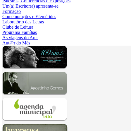
Palestras, Conferências e Exposições
Um(a) Escritor(a) apresenta-se
Formação
Comemorações e Efemérides
Laboratório das Letras
Clube de Leitura
Programa Famílias
As viagens do Anis
Aut@r do Mês