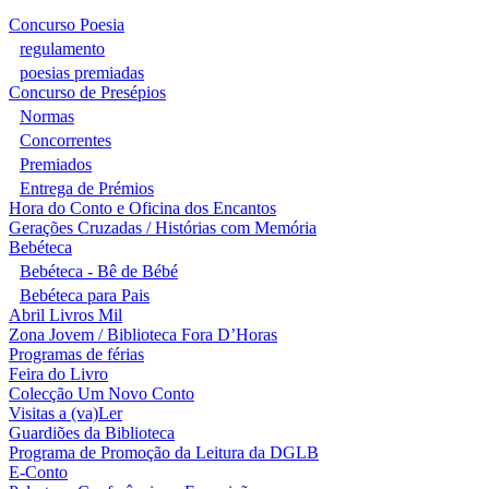
Concurso Poesia
regulamento
poesias premiadas
Concurso de Presépios
Normas
Concorrentes
Premiados
Entrega de Prémios
Hora do Conto e Oficina dos Encantos
Gerações Cruzadas / Histórias com Memória
Bebéteca
Bebéteca - Bê de Bébé
Bebéteca para Pais
Abril Livros Mil
Zona Jovem / Biblioteca Fora D’Horas
Programas de férias
Feira do Livro
Colecção Um Novo Conto
Visitas a (va)Ler
Guardiões da Biblioteca
Programa de Promoção da Leitura da DGLB
E-Conto