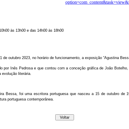
option=com_content&task=view&
: 10h00 às 13h00 e das 14h00 às 18h00
 31 de outubro 2023, no horário de funcionamento, a exposição “Agustina Bess
do por Inês Pedrosa e que contou com a conceção gráfica de João Botelho, r
evolução literária.
xeira Bessa, foi uma escritora portuguesa que nasceu a 15 de outubro de 1
atura portuguesa contemporânea.