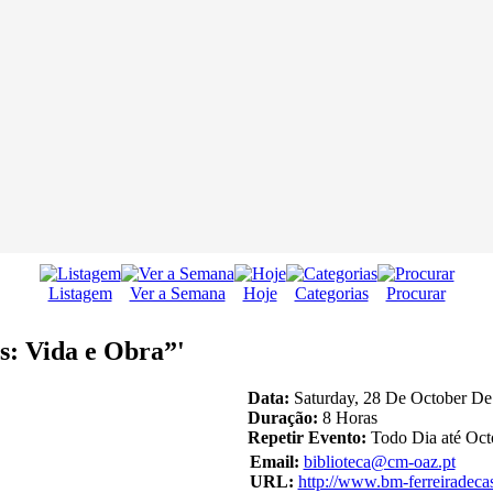
Listagem
Ver a Semana
Hoje
Categorias
Procurar
s: Vida e Obra”'
Data:
Saturday, 28 De October De
Duração:
8 Horas
Repetir Evento:
Todo Dia até Oct
Email:
biblioteca@cm-oaz.pt
URL:
http://www.bm-ferreiradeca