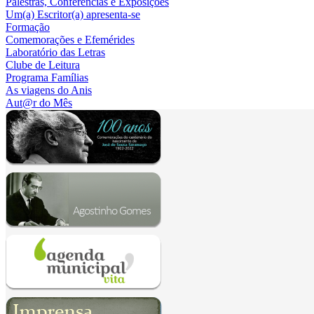
Palestras, Conferências e Exposições
Um(a) Escritor(a) apresenta-se
Formação
Comemorações e Efemérides
Laboratório das Letras
Clube de Leitura
Programa Famílias
As viagens do Anis
Aut@r do Mês