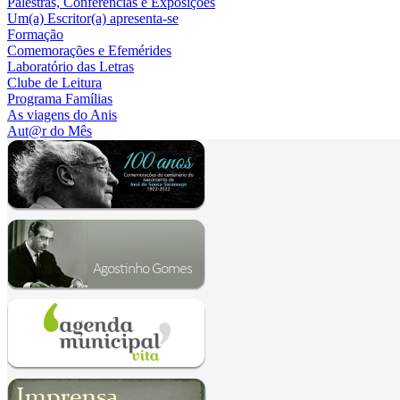
Palestras, Conferências e Exposições
Um(a) Escritor(a) apresenta-se
Formação
Comemorações e Efemérides
Laboratório das Letras
Clube de Leitura
Programa Famílias
As viagens do Anis
Aut@r do Mês