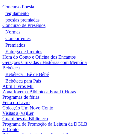
Concurso Poesia
regulamento
poesias premiadas
Concurso de Presépios
Normas
Concorrentes
Premiados
Entrega de Prémios
Hora do Conto e Oficina dos Encantos
Gerações Cruzadas / Histórias com Memória
Bebéteca
Bebéteca - Bê de Bébé
Bebéteca para Pais
Abril Livros Mil
Zona Jovem / Biblioteca Fora D’Horas
Programas de férias
Feira do Livro
Colecção Um Novo Conto
Visitas a (va)Ler
Guardiões da Biblioteca
Programa de Promoção da Leitura da DGLB
E-Conto