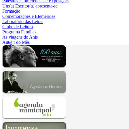
Palestras, Conferências e Exposições
Um(a) Escritor(a) apresenta-se
Formação
Comemorações e Efemérides
Laboratório das Letras
Clube de Leitura
Programa Famílias
As viagens do Anis
Aut@r do Mês