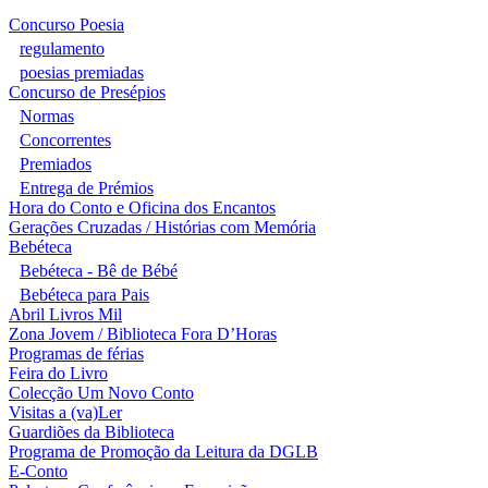
Concurso Poesia
regulamento
poesias premiadas
Concurso de Presépios
Normas
Concorrentes
Premiados
Entrega de Prémios
Hora do Conto e Oficina dos Encantos
Gerações Cruzadas / Histórias com Memória
Bebéteca
Bebéteca - Bê de Bébé
Bebéteca para Pais
Abril Livros Mil
Zona Jovem / Biblioteca Fora D’Horas
Programas de férias
Feira do Livro
Colecção Um Novo Conto
Visitas a (va)Ler
Guardiões da Biblioteca
Programa de Promoção da Leitura da DGLB
E-Conto