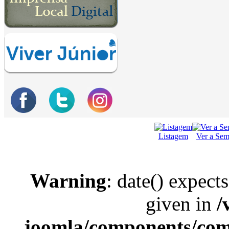
Listagem
Ver a Se
Warning
: date() expect
given in
/
joomla/components/com_