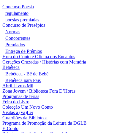
Concurso Poesia
regulamento
poesias premiadas
Concurso de Presépios
Normas
Concorrentes
Premiados
Entrega de Prémios
Hora do Conto e Oficina dos Encantos
Gerações Cruzadas / Histórias com Memória
Bebéteca
Bebéteca - Bê de Bébé
Bebéteca para Pais
Abril Livros Mil
Zona Jovem / Biblioteca Fora D’Horas
Programas de férias
Feira do Livro
Colecção Um Novo Conto
Visitas a (va)Ler
Guardiões da Biblioteca
Programa de Promoção da Leitura da DGLB
E-Conto