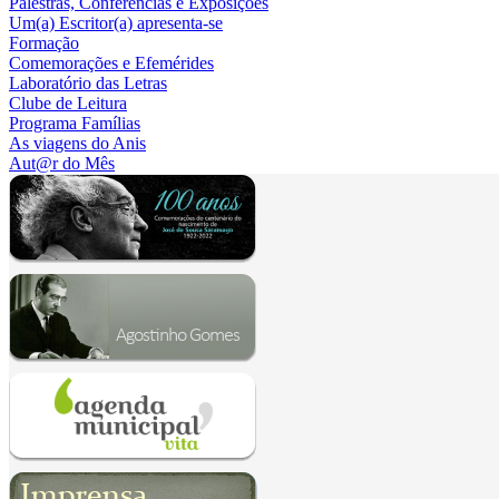
Palestras, Conferências e Exposições
Um(a) Escritor(a) apresenta-se
Formação
Comemorações e Efemérides
Laboratório das Letras
Clube de Leitura
Programa Famílias
As viagens do Anis
Aut@r do Mês