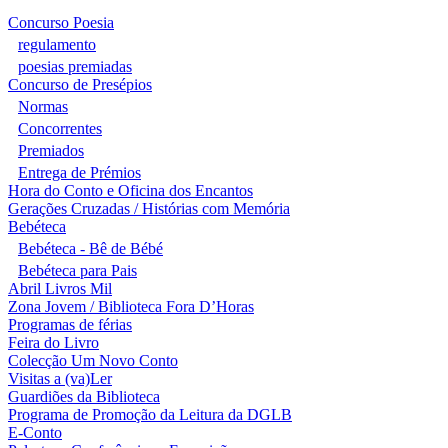
Concurso Poesia
regulamento
poesias premiadas
Concurso de Presépios
Normas
Concorrentes
Premiados
Entrega de Prémios
Hora do Conto e Oficina dos Encantos
Gerações Cruzadas / Histórias com Memória
Bebéteca
Bebéteca - Bê de Bébé
Bebéteca para Pais
Abril Livros Mil
Zona Jovem / Biblioteca Fora D’Horas
Programas de férias
Feira do Livro
Colecção Um Novo Conto
Visitas a (va)Ler
Guardiões da Biblioteca
Programa de Promoção da Leitura da DGLB
E-Conto