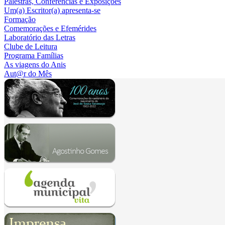
Palestras, Conferências e Exposições
Um(a) Escritor(a) apresenta-se
Formação
Comemorações e Efemérides
Laboratório das Letras
Clube de Leitura
Programa Famílias
As viagens do Anis
Aut@r do Mês