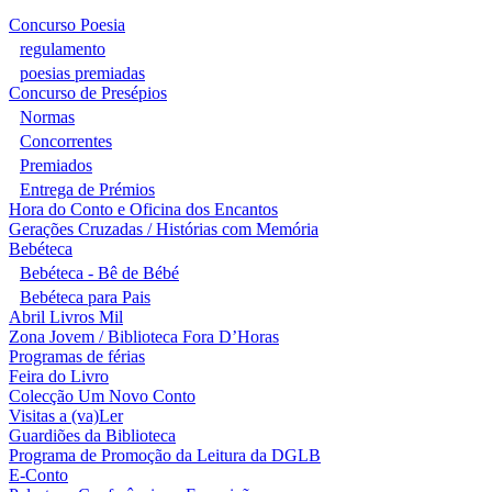
Concurso Poesia
regulamento
poesias premiadas
Concurso de Presépios
Normas
Concorrentes
Premiados
Entrega de Prémios
Hora do Conto e Oficina dos Encantos
Gerações Cruzadas / Histórias com Memória
Bebéteca
Bebéteca - Bê de Bébé
Bebéteca para Pais
Abril Livros Mil
Zona Jovem / Biblioteca Fora D’Horas
Programas de férias
Feira do Livro
Colecção Um Novo Conto
Visitas a (va)Ler
Guardiões da Biblioteca
Programa de Promoção da Leitura da DGLB
E-Conto