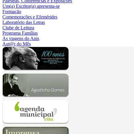
Palestras, Conferências e Exposições
Um(a) Escritor(a) apresenta-se
Formação
Comemorações e Efemérides
Laboratório das Letras
Clube de Leitura
Programa Famílias
As viagens do Anis
Aut@r do Mês