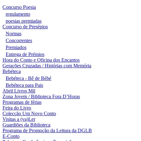
Concurso Poesia
regulamento
poesias premiadas
Concurso de Presépios
Normas
Concorrentes
Premiados
Entrega de Prémios
Hora do Conto e Oficina dos Encantos
Gerações Cruzadas / Histórias com Memória
Bebéteca
Bebéteca - Bê de Bébé
Bebéteca para Pais
Abril Livros Mil
Zona Jovem / Biblioteca Fora D’Horas
Programas de férias
Feira do Livro
Colecção Um Novo Conto
Visitas a (va)Ler
Guardiões da Biblioteca
Programa de Promoção da Leitura da DGLB
E-Conto