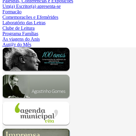
Palestras, Conferências e Exposições
Um(a) Escritor(a) apresenta-se
Formação
Comemorações e Efemérides
Laboratório das Letras
Clube de Leitura
Programa Famílias
As viagens do Anis
Aut@r do Mês