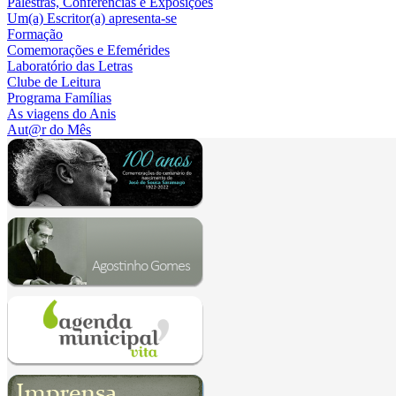
Palestras, Conferências e Exposições
Um(a) Escritor(a) apresenta-se
Formação
Comemorações e Efemérides
Laboratório das Letras
Clube de Leitura
Programa Famílias
As viagens do Anis
Aut@r do Mês