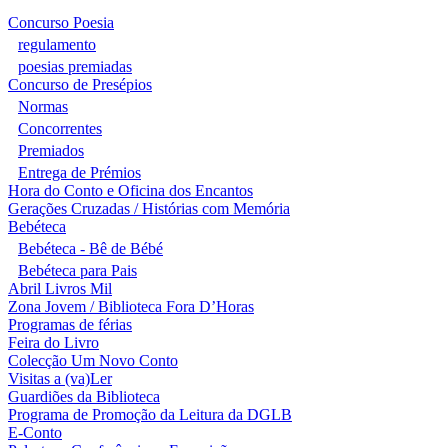
Concurso Poesia
regulamento
poesias premiadas
Concurso de Presépios
Normas
Concorrentes
Premiados
Entrega de Prémios
Hora do Conto e Oficina dos Encantos
Gerações Cruzadas / Histórias com Memória
Bebéteca
Bebéteca - Bê de Bébé
Bebéteca para Pais
Abril Livros Mil
Zona Jovem / Biblioteca Fora D’Horas
Programas de férias
Feira do Livro
Colecção Um Novo Conto
Visitas a (va)Ler
Guardiões da Biblioteca
Programa de Promoção da Leitura da DGLB
E-Conto