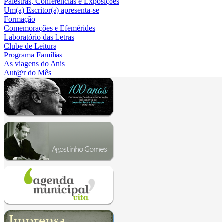
Palestras, Conferências e Exposições
Um(a) Escritor(a) apresenta-se
Formação
Comemorações e Efemérides
Laboratório das Letras
Clube de Leitura
Programa Famílias
As viagens do Anis
Aut@r do Mês