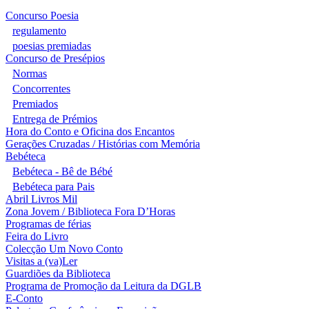
Concurso Poesia
regulamento
poesias premiadas
Concurso de Presépios
Normas
Concorrentes
Premiados
Entrega de Prémios
Hora do Conto e Oficina dos Encantos
Gerações Cruzadas / Histórias com Memória
Bebéteca
Bebéteca - Bê de Bébé
Bebéteca para Pais
Abril Livros Mil
Zona Jovem / Biblioteca Fora D’Horas
Programas de férias
Feira do Livro
Colecção Um Novo Conto
Visitas a (va)Ler
Guardiões da Biblioteca
Programa de Promoção da Leitura da DGLB
E-Conto