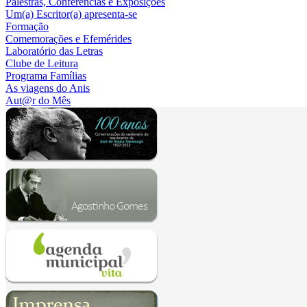
Palestras, Conferências e Exposições
Um(a) Escritor(a) apresenta-se
Formação
Comemorações e Efemérides
Laboratório das Letras
Clube de Leitura
Programa Famílias
As viagens do Anis
Aut@r do Mês