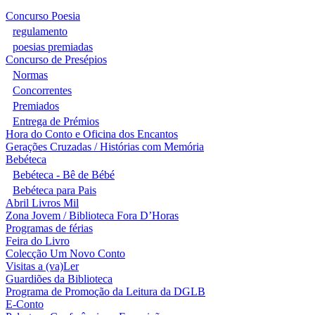
Concurso Poesia
regulamento
poesias premiadas
Concurso de Presépios
Normas
Concorrentes
Premiados
Entrega de Prémios
Hora do Conto e Oficina dos Encantos
Gerações Cruzadas / Histórias com Memória
Bebéteca
Bebéteca - Bê de Bébé
Bebéteca para Pais
Abril Livros Mil
Zona Jovem / Biblioteca Fora D’Horas
Programas de férias
Feira do Livro
Colecção Um Novo Conto
Visitas a (va)Ler
Guardiões da Biblioteca
Programa de Promoção da Leitura da DGLB
E-Conto