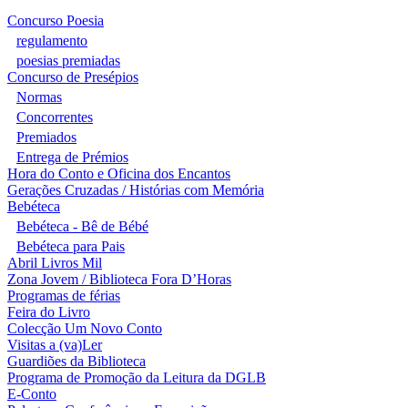
Concurso Poesia
regulamento
poesias premiadas
Concurso de Presépios
Normas
Concorrentes
Premiados
Entrega de Prémios
Hora do Conto e Oficina dos Encantos
Gerações Cruzadas / Histórias com Memória
Bebéteca
Bebéteca - Bê de Bébé
Bebéteca para Pais
Abril Livros Mil
Zona Jovem / Biblioteca Fora D’Horas
Programas de férias
Feira do Livro
Colecção Um Novo Conto
Visitas a (va)Ler
Guardiões da Biblioteca
Programa de Promoção da Leitura da DGLB
E-Conto