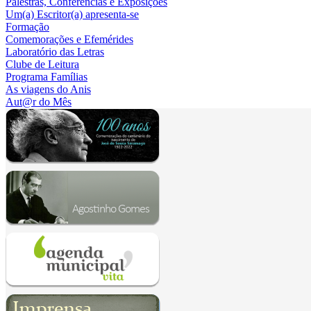
Palestras, Conferências e Exposições
Um(a) Escritor(a) apresenta-se
Formação
Comemorações e Efemérides
Laboratório das Letras
Clube de Leitura
Programa Famílias
As viagens do Anis
Aut@r do Mês