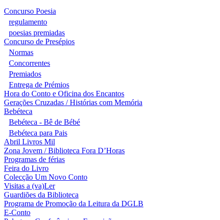
Concurso Poesia
regulamento
poesias premiadas
Concurso de Presépios
Normas
Concorrentes
Premiados
Entrega de Prémios
Hora do Conto e Oficina dos Encantos
Gerações Cruzadas / Histórias com Memória
Bebéteca
Bebéteca - Bê de Bébé
Bebéteca para Pais
Abril Livros Mil
Zona Jovem / Biblioteca Fora D’Horas
Programas de férias
Feira do Livro
Colecção Um Novo Conto
Visitas a (va)Ler
Guardiões da Biblioteca
Programa de Promoção da Leitura da DGLB
E-Conto