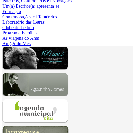
Palestras, Conferências e Exposições
Um(a) Escritor(a) apresenta-se
Formação
Comemorações e Efemérides
Laboratório das Letras
Clube de Leitura
Programa Famílias
As viagens do Anis
Aut@r do Mês