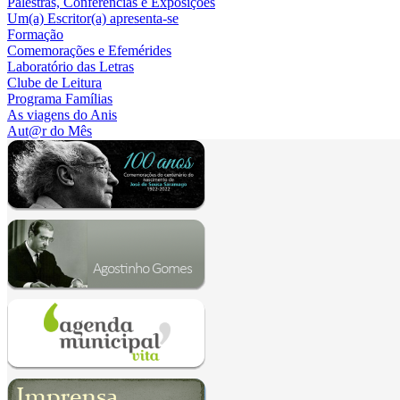
Palestras, Conferências e Exposições
Um(a) Escritor(a) apresenta-se
Formação
Comemorações e Efemérides
Laboratório das Letras
Clube de Leitura
Programa Famílias
As viagens do Anis
Aut@r do Mês