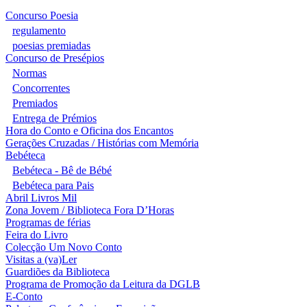
Concurso Poesia
regulamento
poesias premiadas
Concurso de Presépios
Normas
Concorrentes
Premiados
Entrega de Prémios
Hora do Conto e Oficina dos Encantos
Gerações Cruzadas / Histórias com Memória
Bebéteca
Bebéteca - Bê de Bébé
Bebéteca para Pais
Abril Livros Mil
Zona Jovem / Biblioteca Fora D’Horas
Programas de férias
Feira do Livro
Colecção Um Novo Conto
Visitas a (va)Ler
Guardiões da Biblioteca
Programa de Promoção da Leitura da DGLB
E-Conto