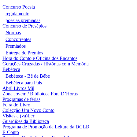
Concurso Poesia
regulamento
poesias premiadas
Concurso de Presépios
Normas
Concorrentes
Premiados
Entrega de Prémios
Hora do Conto e Oficina dos Encantos
Gerações Cruzadas / Histórias com Memória
Bebéteca
Bebéteca - Bê de Bébé
Bebéteca para Pais
Abril Livros Mil
Zona Jovem / Biblioteca Fora D’Horas
Programas de férias
Feira do Livro
Colecção Um Novo Conto
Visitas a (va)Ler
Guardiões da Biblioteca
Programa de Promoção da Leitura da DGLB
E-Conto