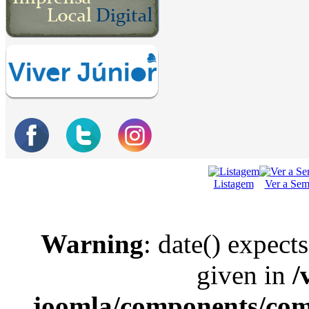
Listagem
Ver a Se
Warning
: date() expect
given in
/
joomla/components/com_