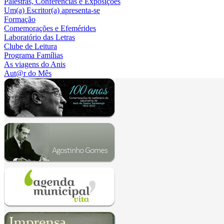
Palestras, Conferências e Exposições
Um(a) Escritor(a) apresenta-se
Formação
Comemorações e Efemérides
Laboratório das Letras
Clube de Leitura
Programa Famílias
As viagens do Anis
Aut@r do Mês