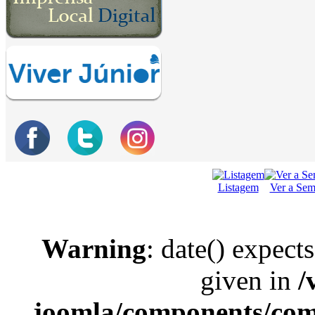
Listagem
Ver a Se
Warning
: date() expect
given in
/
joomla/components/com_