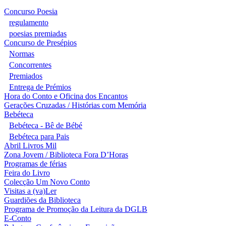
Concurso Poesia
regulamento
poesias premiadas
Concurso de Presépios
Normas
Concorrentes
Premiados
Entrega de Prémios
Hora do Conto e Oficina dos Encantos
Gerações Cruzadas / Histórias com Memória
Bebéteca
Bebéteca - Bê de Bébé
Bebéteca para Pais
Abril Livros Mil
Zona Jovem / Biblioteca Fora D’Horas
Programas de férias
Feira do Livro
Colecção Um Novo Conto
Visitas a (va)Ler
Guardiões da Biblioteca
Programa de Promoção da Leitura da DGLB
E-Conto