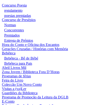
Concurso Poesia
regulamento
poesias premiadas
Concurso de Presépios
Normas
Concorrentes
Premiados
Entrega de Prémios
Hora do Conto e Oficina dos Encantos
Gerações Cruzadas / Histórias com Memória
Bebéteca
Bebéteca - Bê de Bébé
Bebéteca para Pais
Abril Livros Mil
Zona Jovem / Biblioteca Fora D’Horas
Programas de férias
Feira do Livro
Colecção Um Novo Conto
Visitas a (va)Ler
Guardiões da Biblioteca
Programa de Promoção da Leitura da DGLB
E-Conto