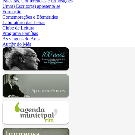
Palestras, Conferências e Exposições
Um(a) Escritor(a) apresenta-se
Formação
Comemorações e Efemérides
Laboratório das Letras
Clube de Leitura
Programa Famílias
As viagens do Anis
Aut@r do Mês