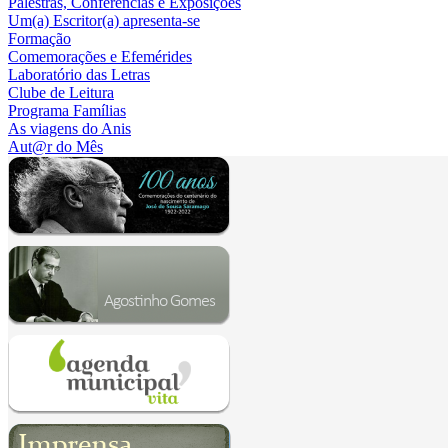
Palestras, Conferências e Exposições
Um(a) Escritor(a) apresenta-se
Formação
Comemorações e Efemérides
Laboratório das Letras
Clube de Leitura
Programa Famílias
As viagens do Anis
Aut@r do Mês