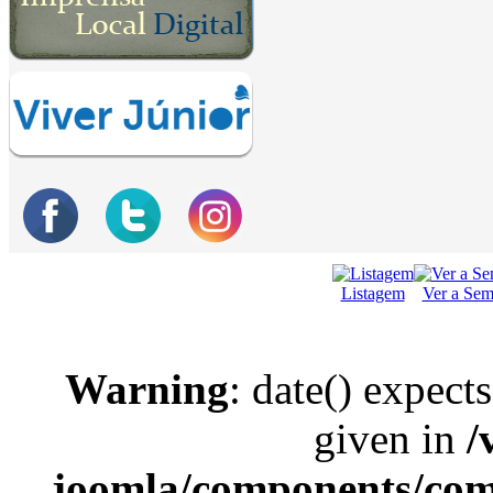
Listagem
Ver a Se
Warning
: date() expect
given in
/
joomla/components/com_