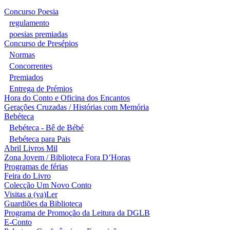
Concurso Poesia
regulamento
poesias premiadas
Concurso de Presépios
Normas
Concorrentes
Premiados
Entrega de Prémios
Hora do Conto e Oficina dos Encantos
Gerações Cruzadas / Histórias com Memória
Bebéteca
Bebéteca - Bê de Bébé
Bebéteca para Pais
Abril Livros Mil
Zona Jovem / Biblioteca Fora D’Horas
Programas de férias
Feira do Livro
Colecção Um Novo Conto
Visitas a (va)Ler
Guardiões da Biblioteca
Programa de Promoção da Leitura da DGLB
E-Conto