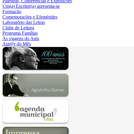
Palestras, Conferências e Exposições
Um(a) Escritor(a) apresenta-se
Formação
Comemorações e Efemérides
Laboratório das Letras
Clube de Leitura
Programa Famílias
As viagens do Anis
Aut@r do Mês