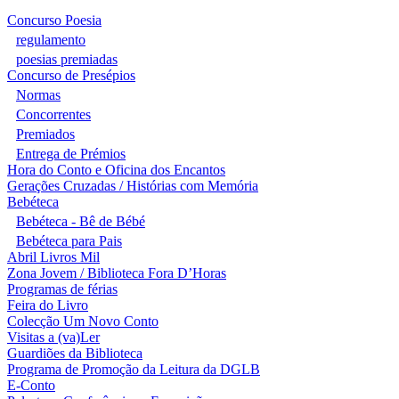
Concurso Poesia
regulamento
poesias premiadas
Concurso de Presépios
Normas
Concorrentes
Premiados
Entrega de Prémios
Hora do Conto e Oficina dos Encantos
Gerações Cruzadas / Histórias com Memória
Bebéteca
Bebéteca - Bê de Bébé
Bebéteca para Pais
Abril Livros Mil
Zona Jovem / Biblioteca Fora D’Horas
Programas de férias
Feira do Livro
Colecção Um Novo Conto
Visitas a (va)Ler
Guardiões da Biblioteca
Programa de Promoção da Leitura da DGLB
E-Conto