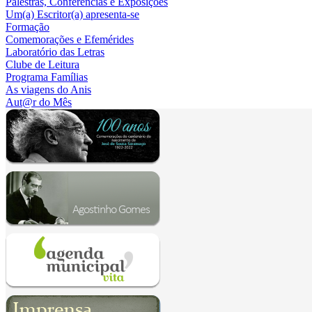
Palestras, Conferências e Exposições
Um(a) Escritor(a) apresenta-se
Formação
Comemorações e Efemérides
Laboratório das Letras
Clube de Leitura
Programa Famílias
As viagens do Anis
Aut@r do Mês