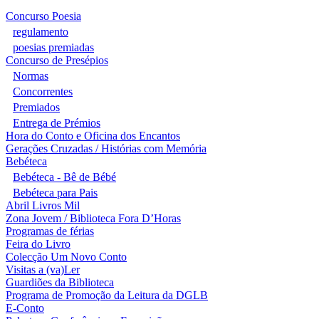
Concurso Poesia
regulamento
poesias premiadas
Concurso de Presépios
Normas
Concorrentes
Premiados
Entrega de Prémios
Hora do Conto e Oficina dos Encantos
Gerações Cruzadas / Histórias com Memória
Bebéteca
Bebéteca - Bê de Bébé
Bebéteca para Pais
Abril Livros Mil
Zona Jovem / Biblioteca Fora D’Horas
Programas de férias
Feira do Livro
Colecção Um Novo Conto
Visitas a (va)Ler
Guardiões da Biblioteca
Programa de Promoção da Leitura da DGLB
E-Conto