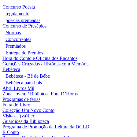
Concurso Poesia
regulamento
poesias premiadas
Concurso de Presépios
Normas
Concorrentes
Premiados
Entrega de Prémios
Hora do Conto e Oficina dos Encantos
Gerações Cruzadas / Histórias com Memória
Bebéteca
Bebéteca - Bê de Bébé
Bebéteca para Pais
Abril Livros Mil
Zona Jovem / Biblioteca Fora D’Horas
Programas de férias
Feira do Livro
Colecção Um Novo Conto
Visitas a (va)Ler
Guardiões da Biblioteca
Programa de Promoção da Leitura da DGLB
E-Conto