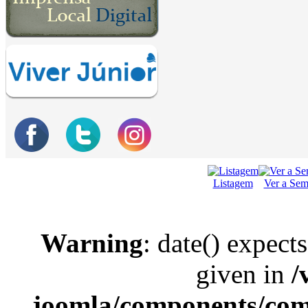
Listagem
Ver a Se
Warning
: date() expect
given in
/
joomla/components/com_