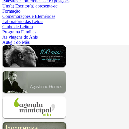
Palestras, Conferências e Exposições
Um(a) Escritor(a) apresenta-se
Formação
Comemorações e Efemérides
Laboratório das Letras
Clube de Leitura
Programa Famílias
As viagens do Anis
Aut@r do Mês