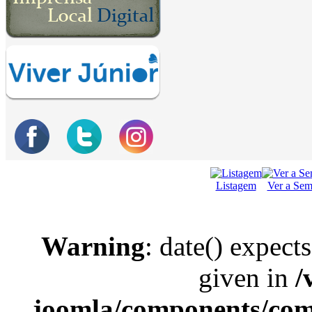
Listagem
Ver a Se
Warning
: date() expect
given in
/
joomla/components/com_