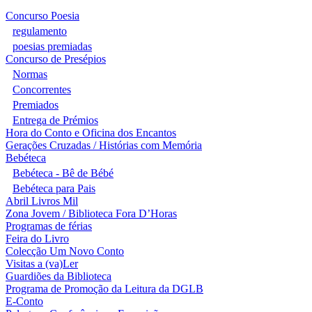
Concurso Poesia
regulamento
poesias premiadas
Concurso de Presépios
Normas
Concorrentes
Premiados
Entrega de Prémios
Hora do Conto e Oficina dos Encantos
Gerações Cruzadas / Histórias com Memória
Bebéteca
Bebéteca - Bê de Bébé
Bebéteca para Pais
Abril Livros Mil
Zona Jovem / Biblioteca Fora D’Horas
Programas de férias
Feira do Livro
Colecção Um Novo Conto
Visitas a (va)Ler
Guardiões da Biblioteca
Programa de Promoção da Leitura da DGLB
E-Conto