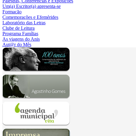
Palestras, Conferências e Exposições
Um(a) Escritor(a) apresenta-se
Formação
Comemorações e Efemérides
Laboratório das Letras
Clube de Leitura
Programa Famílias
As viagens do Anis
Aut@r do Mês