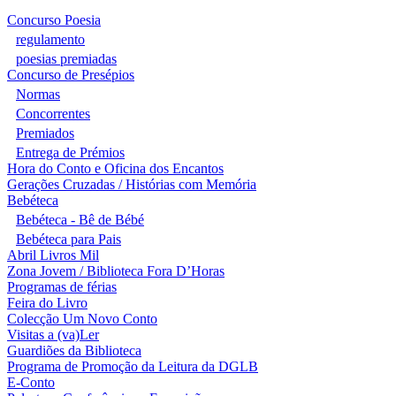
Concurso Poesia
regulamento
poesias premiadas
Concurso de Presépios
Normas
Concorrentes
Premiados
Entrega de Prémios
Hora do Conto e Oficina dos Encantos
Gerações Cruzadas / Histórias com Memória
Bebéteca
Bebéteca - Bê de Bébé
Bebéteca para Pais
Abril Livros Mil
Zona Jovem / Biblioteca Fora D’Horas
Programas de férias
Feira do Livro
Colecção Um Novo Conto
Visitas a (va)Ler
Guardiões da Biblioteca
Programa de Promoção da Leitura da DGLB
E-Conto