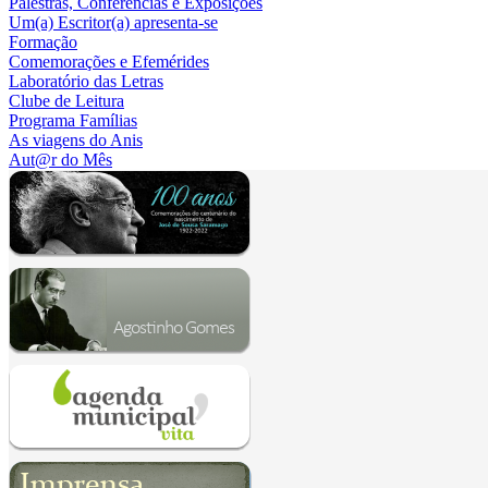
Palestras, Conferências e Exposições
Um(a) Escritor(a) apresenta-se
Formação
Comemorações e Efemérides
Laboratório das Letras
Clube de Leitura
Programa Famílias
As viagens do Anis
Aut@r do Mês