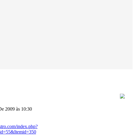
e 2009 às 10:30
stro.com/index.php?
id=55&Itemid=350