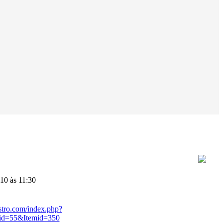
10 às 11:30
stro.com/index.php?
id=55&Itemid=350