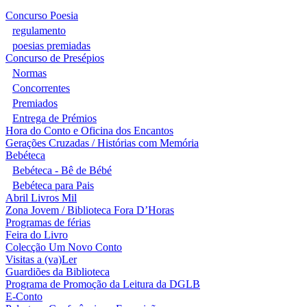
Concurso Poesia
regulamento
poesias premiadas
Concurso de Presépios
Normas
Concorrentes
Premiados
Entrega de Prémios
Hora do Conto e Oficina dos Encantos
Gerações Cruzadas / Histórias com Memória
Bebéteca
Bebéteca - Bê de Bébé
Bebéteca para Pais
Abril Livros Mil
Zona Jovem / Biblioteca Fora D’Horas
Programas de férias
Feira do Livro
Colecção Um Novo Conto
Visitas a (va)Ler
Guardiões da Biblioteca
Programa de Promoção da Leitura da DGLB
E-Conto