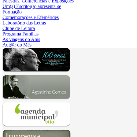
Palestras, Conferências e Exposições
Um(a) Escritor(a) apresenta-se
Formação
Comemorações e Efemérides
Laboratório das Letras
Clube de Leitura
Programa Famílias
As viagens do Anis
Aut@r do Mês