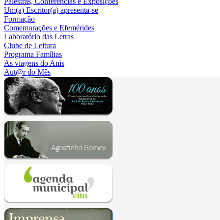
Palestras, Conferências e Exposições
Um(a) Escritor(a) apresenta-se
Formação
Comemorações e Efemérides
Laboratório das Letras
Clube de Leitura
Programa Famílias
As viagens do Anis
Aut@r do Mês