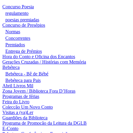
Concurso Poesia
regulamento
poesias premiadas
Concurso de Presépios
Normas
Concorrentes
Premiados
Entrega de Prémios
Hora do Conto e Oficina dos Encantos
Gerações Cruzadas / Histórias com Memória
Bebéteca
Bebéteca - Bê de Bébé
Bebéteca para Pais
Abril Livros Mil
Zona Jovem / Biblioteca Fora D’Horas
Programas de férias
Feira do Livro
Colecção Um Novo Conto
Visitas a (va)Ler
Guardiões da Biblioteca
Programa de Promoção da Leitura da DGLB
E-Conto