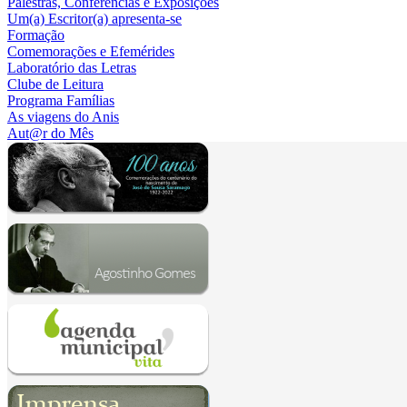
Palestras, Conferências e Exposições
Um(a) Escritor(a) apresenta-se
Formação
Comemorações e Efemérides
Laboratório das Letras
Clube de Leitura
Programa Famílias
As viagens do Anis
Aut@r do Mês