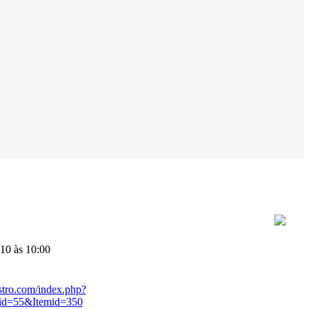
10 às 10:00
stro.com/index.php?
id=55&Itemid=350