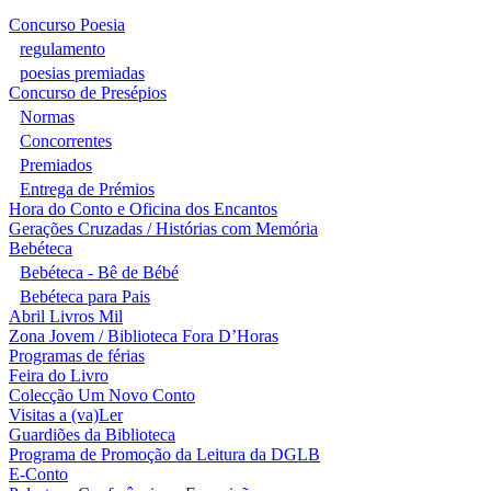
Concurso Poesia
regulamento
poesias premiadas
Concurso de Presépios
Normas
Concorrentes
Premiados
Entrega de Prémios
Hora do Conto e Oficina dos Encantos
Gerações Cruzadas / Histórias com Memória
Bebéteca
Bebéteca - Bê de Bébé
Bebéteca para Pais
Abril Livros Mil
Zona Jovem / Biblioteca Fora D’Horas
Programas de férias
Feira do Livro
Colecção Um Novo Conto
Visitas a (va)Ler
Guardiões da Biblioteca
Programa de Promoção da Leitura da DGLB
E-Conto