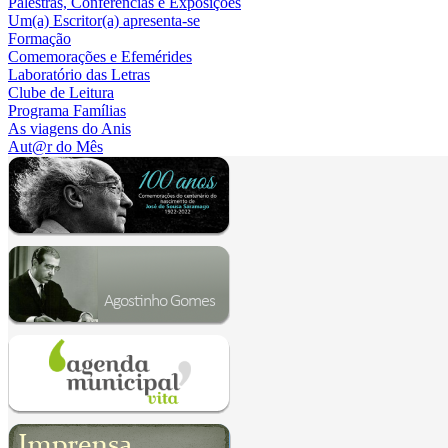
Palestras, Conferências e Exposições
Um(a) Escritor(a) apresenta-se
Formação
Comemorações e Efemérides
Laboratório das Letras
Clube de Leitura
Programa Famílias
As viagens do Anis
Aut@r do Mês