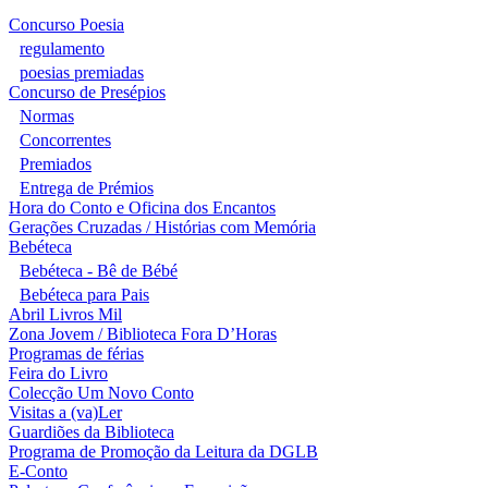
Concurso Poesia
regulamento
poesias premiadas
Concurso de Presépios
Normas
Concorrentes
Premiados
Entrega de Prémios
Hora do Conto e Oficina dos Encantos
Gerações Cruzadas / Histórias com Memória
Bebéteca
Bebéteca - Bê de Bébé
Bebéteca para Pais
Abril Livros Mil
Zona Jovem / Biblioteca Fora D’Horas
Programas de férias
Feira do Livro
Colecção Um Novo Conto
Visitas a (va)Ler
Guardiões da Biblioteca
Programa de Promoção da Leitura da DGLB
E-Conto