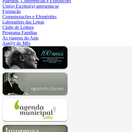
Palestras, Conferências e Exposições
Um(a) Escritor(a) apresenta-se
Formação
Comemorações e Efemérides
Laboratório das Letras
Clube de Leitura
Programa Famílias
As viagens do Anis
Aut@r do Mês