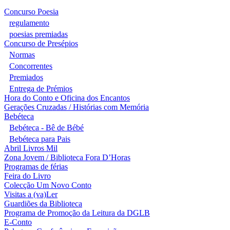
Concurso Poesia
regulamento
poesias premiadas
Concurso de Presépios
Normas
Concorrentes
Premiados
Entrega de Prémios
Hora do Conto e Oficina dos Encantos
Gerações Cruzadas / Histórias com Memória
Bebéteca
Bebéteca - Bê de Bébé
Bebéteca para Pais
Abril Livros Mil
Zona Jovem / Biblioteca Fora D’Horas
Programas de férias
Feira do Livro
Colecção Um Novo Conto
Visitas a (va)Ler
Guardiões da Biblioteca
Programa de Promoção da Leitura da DGLB
E-Conto