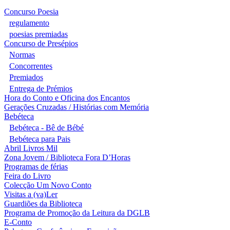
Concurso Poesia
regulamento
poesias premiadas
Concurso de Presépios
Normas
Concorrentes
Premiados
Entrega de Prémios
Hora do Conto e Oficina dos Encantos
Gerações Cruzadas / Histórias com Memória
Bebéteca
Bebéteca - Bê de Bébé
Bebéteca para Pais
Abril Livros Mil
Zona Jovem / Biblioteca Fora D’Horas
Programas de férias
Feira do Livro
Colecção Um Novo Conto
Visitas a (va)Ler
Guardiões da Biblioteca
Programa de Promoção da Leitura da DGLB
E-Conto