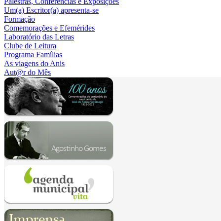
Palestras, Conferências e Exposições
Um(a) Escritor(a) apresenta-se
Formação
Comemorações e Efemérides
Laboratório das Letras
Clube de Leitura
Programa Famílias
As viagens do Anis
Aut@r do Mês