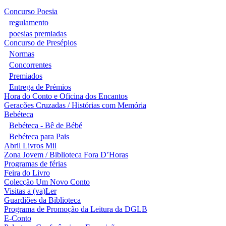
Concurso Poesia
regulamento
poesias premiadas
Concurso de Presépios
Normas
Concorrentes
Premiados
Entrega de Prémios
Hora do Conto e Oficina dos Encantos
Gerações Cruzadas / Histórias com Memória
Bebéteca
Bebéteca - Bê de Bébé
Bebéteca para Pais
Abril Livros Mil
Zona Jovem / Biblioteca Fora D’Horas
Programas de férias
Feira do Livro
Colecção Um Novo Conto
Visitas a (va)Ler
Guardiões da Biblioteca
Programa de Promoção da Leitura da DGLB
E-Conto