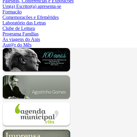
Palestras, Conferências e Exposições
Um(a) Escritor(a) apresenta-se
Formação
Comemorações e Efemérides
Laboratório das Letras
Clube de Leitura
Programa Famílias
As viagens do Anis
Aut@r do Mês