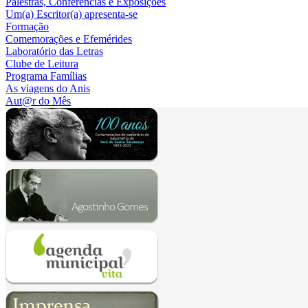
Palestras, Conferências e Exposições
Um(a) Escritor(a) apresenta-se
Formação
Comemorações e Efemérides
Laboratório das Letras
Clube de Leitura
Programa Famílias
As viagens do Anis
Aut@r do Mês