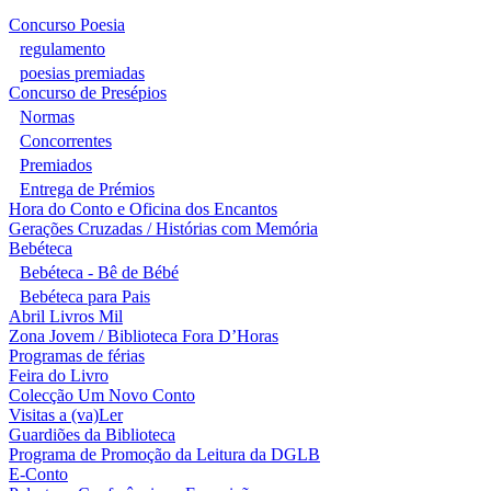
Concurso Poesia
regulamento
poesias premiadas
Concurso de Presépios
Normas
Concorrentes
Premiados
Entrega de Prémios
Hora do Conto e Oficina dos Encantos
Gerações Cruzadas / Histórias com Memória
Bebéteca
Bebéteca - Bê de Bébé
Bebéteca para Pais
Abril Livros Mil
Zona Jovem / Biblioteca Fora D’Horas
Programas de férias
Feira do Livro
Colecção Um Novo Conto
Visitas a (va)Ler
Guardiões da Biblioteca
Programa de Promoção da Leitura da DGLB
E-Conto