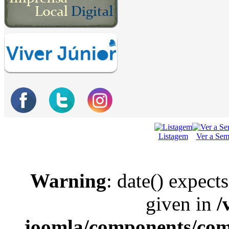
Listagem
Ver a Se
Warning
: date() expect
given in
/
joomla/components/com_