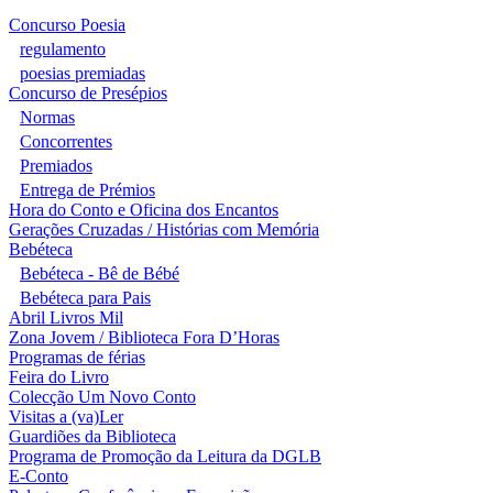
Concurso Poesia
regulamento
poesias premiadas
Concurso de Presépios
Normas
Concorrentes
Premiados
Entrega de Prémios
Hora do Conto e Oficina dos Encantos
Gerações Cruzadas / Histórias com Memória
Bebéteca
Bebéteca - Bê de Bébé
Bebéteca para Pais
Abril Livros Mil
Zona Jovem / Biblioteca Fora D’Horas
Programas de férias
Feira do Livro
Colecção Um Novo Conto
Visitas a (va)Ler
Guardiões da Biblioteca
Programa de Promoção da Leitura da DGLB
E-Conto