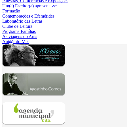
Palestras, Conferências e Exposições
Um(a) Escritor(a) apresenta-se
Formação
Comemorações e Efemérides
Laboratório das Letras
Clube de Leitura
Programa Famílias
As viagens do Anis
Aut@r do Mês