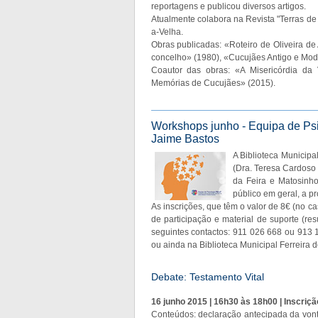
reportagens e publicou diversos artigos.
Atualmente colabora na Revista "Terras de A
a-Velha.
Obras publicadas: «Roteiro de Oliveira d
concelho» (1980), «Cucujães Antigo e Mod
Coautor das obras: «A Misericórdia da 
Memórias de Cucujães» (2015).
Workshops junho - Equipa de Psi
Jaime Bastos
A Biblioteca Municipa
(Dra. Teresa Cardoso 
da Feira e Matosinh
público em geral, a pr
As inscrições, que têm o valor de 8€ (no ca
de participação e material de suporte (r
seguintes contactos: 911 026 668 ou 913 
ou ainda na Biblioteca Municipal Ferreira 
Debate: Testamento Vital
16 junho 2015 | 16h30 às 18h00 | Inscriçã
Conteúdos: declaração antecipada da vont