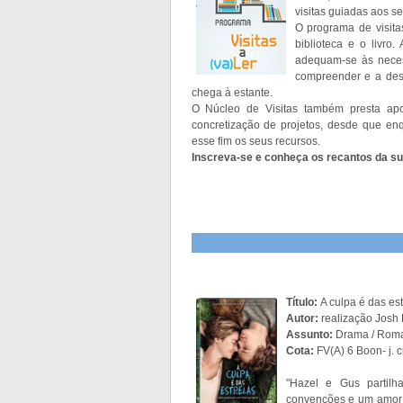
visitas guiadas aos s
O programa de visita
biblioteca e o livro
adequam-se às neces
compreender e a des
chega à estante.
O Núcleo de Visitas também presta apoio
concretização de projetos, desde que enq
esse fim os seus recursos.
Inscreva-se e conheça os recantos da sua
Título:
A culpa é das est
Autor:
realização Josh
Assunto:
Drama / Rom
Cota:
FV(A) 6 Boon- j. c
"Hazel e Gus partil
convenções e um amor t