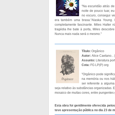
"Na escuridão atrás de 
noite de pouco luar, e
no escuro, consegui ve
era também uma brasa."Alaska Young. Lin
completamente fascinante. Miles Halter 
tragédia lhe bate à porta, Miles descobr
Nunca mais nada será o mesmo."
Título:
Orgânico
Autor:
Alice Caetano... [
Assunto:
Literatura po
Cota:
FG LP(P) org
"Orgânico pode significa
na memória ou nos hábi
ser referente a alguma
seja relativo às substâncias organizadas. 
mosaico de muitas cores, entre pungentes g
Esta obra foi gentilmente oferecida pelos
teve apresentação pública no dia 23 de 