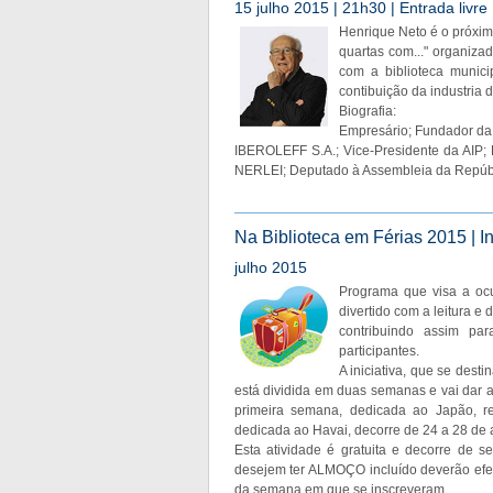
15 julho 2015 | 21h30 | Entrada livre
Henrique Neto é o próximo
quartas com..." organiza
com a biblioteca munici
contibuição da industria
Biografia:
Empresário; Fundador d
IBEROLEFF S.A.; Vice-Presidente da AIP;
NERLEI; Deputado à Assembleia da Repúbli
Na Biblioteca em Férias 2015 | I
julho 2015
Programa que visa a ocu
divertido com a leitura e
contribuindo assim par
participantes.
A iniciativa, que se dest
está dividida em duas semanas e vai dar a
primeira semana, dedicada ao Japão, 
dedicada ao Havai, decorre de 24 a 28 de 
Esta atividade é gratuita e decorre de se
desejem ter ALMOÇO incluído deverão efet
da semana em que se inscreveram.