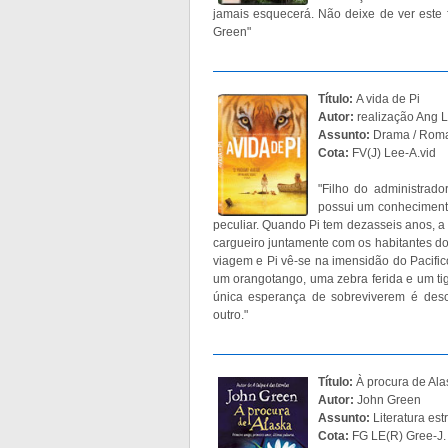
jamais esquecerá. Não deixe de ver este
Green"
Título:
A vida de Pi
Autor:
realização Ang 
Assunto:
Drama / Rom
Cota:
FV(J) Lee-A.vid
"Filho do administrado
possui um conhecimento
peculiar. Quando Pi tem dezasseis anos, a
cargueiro juntamente com os habitantes do
viagem e Pi vê-se na imensidão do Pacif
um orangotango, uma zebra ferida e um tig
única esperança de sobreviverem é des
outro."
Título:
À procura de Ala
Autor:
John Green
Assunto:
Literatura es
Cota:
FG LE(R) Gree-J.