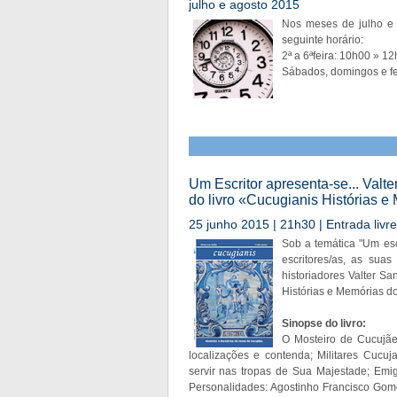
julho e agosto 2015
Nos meses de julho e a
seguinte horário:
2ª a 6ªfeira: 10h00 » 
Sábados, domingos e fe
Um Escritor apresenta-se... Valt
do livro «Cucugianis Histórias e
25 junho 2015 | 21h30 | Entrada livre
Sob a temática "Um esc
escritores/as, as suas
historiadores Valter S
Histórias e Memórias do
Sinopse do livro:
O Mosteiro de Cucujãe
localizações e contenda; Militares Cucu
servir nas tropas de Sua Majestade; Emi
Personalidades: Agostinho Francisco Gom