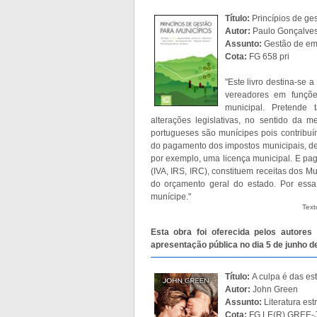
Título:
Princípios de ge
Autor:
Paulo Gonçalves M
Assunto:
Gestão de em
Cota:
FG 658 pri
"Este livro destina-se a
vereadores em funçõe
municipal. Pretende 
alterações legislativas, no sentido da 
portugueses são munícipes pois contribuím
do pagamento dos impostos municipais, de 
por exemplo, uma licença municipal. E pa
(IVA, IRS, IRC), constituem receitas dos M
do orçamento geral do estado. Por essa 
munícipe."
Text
Esta obra foi oferecida pelos autores 
apresentação pública no dia 5 de junho d
Título:
A culpa é das est
Autor:
John Green
Assunto:
Literatura es
Cota:
FG LE(R) GREE-J.