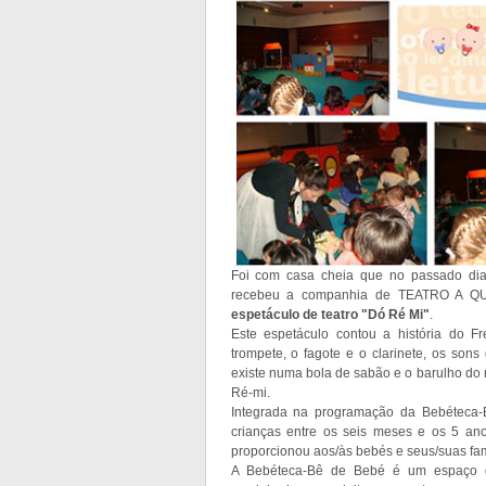
Foi com casa cheia que no passado dia 
recebeu a companhia de TEATRO A QU
espetáculo de teatro "Dó Ré Mi"
.
Este espetáculo contou a história do 
trompete, o fagote e o clarinete, os son
existe numa bola de sabão e o barulho do m
Ré-mi.
Integrada na programação da Bebéteca-B
crianças entre os seis meses e os 5 ano
proporcionou aos/às bebés e seus/suas fam
A Bebéteca-Bê de Bebé é um espaço d