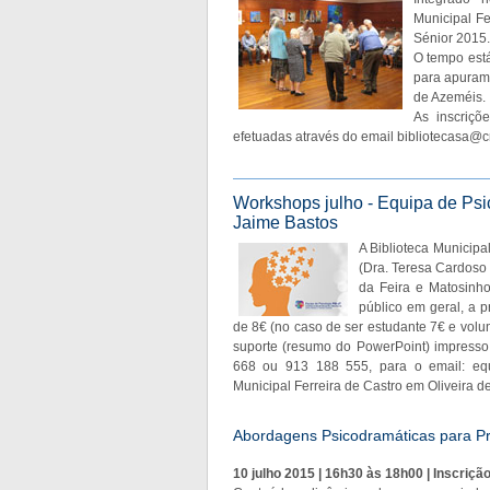
Municipal F
Sénior 2015.
O tempo está
para apurame
de Azeméis.
As inscriçõ
efetuadas através do email
bibliotecasa@c
Workshops julho - Equipa de Psi
Jaime Bastos
A Biblioteca Municipa
(Dra. Teresa Cardoso 
da Feira e Matosinh
público em geral, a p
de 8€ (no caso de ser estudante 7€ e volunt
suporte (resumo do PowerPoint) impresso 
668 ou 913 188 555, para o email:
eq
Municipal Ferreira de Castro em Oliveira d
Abordagens Psicodramáticas para Pr
10 julho 2015 | 16h30 às 18h00 | Inscriçã