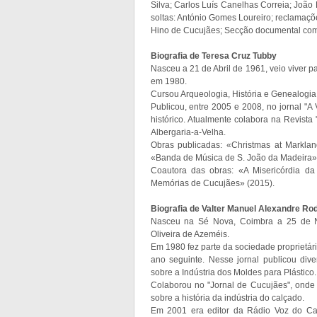
Silva; Carlos Luís Canelhas Correia; Joã
soltas: António Gomes Loureiro; reclamaçõ
Hino de Cucujães; Secção documental com
Biografia de Teresa Cruz Tubby
Nasceu a 21 de Abril de 1961, veio viver p
em 1980.
Cursou Arqueologia, História e Genealogia
Publicou, entre 2005 e 2008, no jornal "A 
histórico. Atualmente colabora na Revista 
Albergaria-a-Velha.
Obras publicadas: «Christmas at Markla
«Banda de Música de S. João da Madeira» 
Coautora das obras: «A Misericórdia da
Memórias de Cucujães» (2015).
Biografia de Valter Manuel Alexandre Ro
Nasceu na Sé Nova, Coimbra a 25 de 
Oliveira de Azeméis.
Em 1980 fez parte da sociedade proprietár
ano seguinte. Nesse jornal publicou div
sobre a Indústria dos Moldes para Plástico.
Colaborou no "Jornal de Cucujães", onde 
sobre a história da indústria do calçado.
Em 2001 era editor da Rádio Voz do Ca