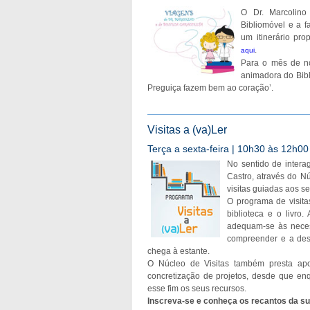
O Dr. Marcolino
Bibliomóvel e a f
um itinerário pro
.
aqui
Para o mês de no
animadora do Bibl
Preguiça fazem bem ao coração’.
Visitas a (va)Ler
Terça a sexta-feira | 10h30 às 12h00 
No sentido de intera
Castro, através do N
visitas guiadas aos s
O programa de visita
biblioteca e o livro
adequam-se às neces
compreender e a des
chega à estante.
O Núcleo de Visitas também presta apoio
concretização de projetos, desde que enq
esse fim os seus recursos.
Inscreva-se e conheça os recantos da sua