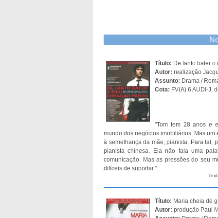
No
Título:
De tanto bater 
Autor:
realização Jacq
Assunto:
Drama / Rom
Cota:
FV(A) 6 AUDI-J. d
"Tom tem 28 anos e e
mundo dos negócios imobiliários. Mas um e
à semelhança da mãe, pianista. Para tal,
pianista chinesa. Ela não fala uma pal
comunicação. Mas as pressões do seu mu
difíceis de suportar."
Text
Título:
Maria cheia de g
Autor:
produção Paul 