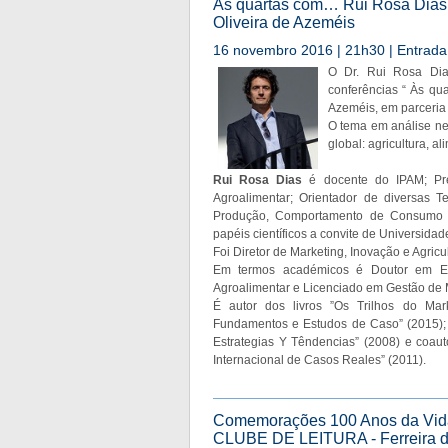
Às quartas com… Rui Rosa Dias 
Oliveira de Azeméis
16 novembro 2016 | 21h30 | Entrada 
O Dr. Rui Rosa Dia
conferências “ Às qu
Azeméis, em parceria 
O tema em análise ne
global: agricultura, a
Rui Rosa Dias
é docente do IPAM; Pre
Agroalimentar; Orientador de diversas T
Produção, Comportamento de Consumo e
papéis científicos a convite de Universida
Foi Diretor de Marketing, Inovação e Agri
Em termos académicos é Doutor em Ec
Agroalimentar e Licenciado em Gestão de 
É autor dos livros ”Os Trilhos do Marke
Fundamentos e Estudos de Caso” (2015); 
Estrategias Y Têndencias” (2008) e coauto
Internacional de Casos Reales” (2011).
Comemorações 100 Anos da Vida L
CLUBE DE LEITURA - Ferreira de