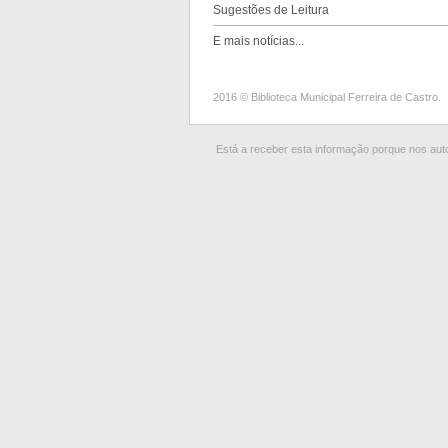
Sugestões de Leitura
E mais notícias...
2016 © Biblioteca Municipal Ferreira de Castro.
Está a receber esta informação porque nos autor