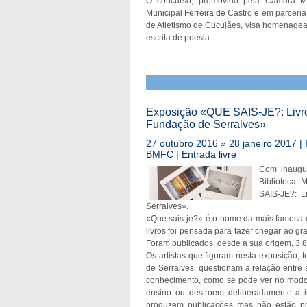
O concurso, promovido pela Câmara Mun
Municipal Ferreira de Castro e em parceri
de Atletismo de Cucujães, visa homenagea
escrita de poesia.
Exposição «QUE SAIS-JE?: Livro
Fundação de Serralves»
27 outubro 2016 » 28 janeiro 2017 |
BMFC | Entrada livre
Com inaugur
Biblioteca 
SAIS-JE?: L
Serralves».
«Que sais-je?» é o nome da mais famosa 
livros foi pensada para fazer chegar ao g
Foram publicados, desde a sua origem, 3 80
Os artistas que figuram nesta exposição, 
de Serralves, questionam a relação entre 
conhecimento, como se pode ver no modo 
ensino ou destroem deliberadamente a inf
produzem publicações mas não estão p