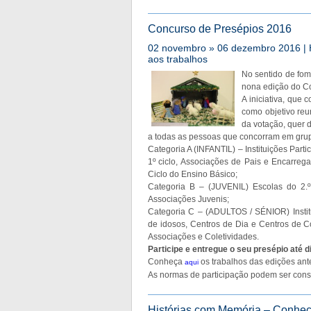
Concurso de Presépios 2016
02 novembro » 06 dezembro 2016 | 
aos trabalhos
No sentido de fome
nona edição do C
A iniciativa, que c
como objetivo reun
da votação, quer do
a todas as pessoas que concorram em grupo
Categoria A (INFANTIL) – Instituições Part
1º ciclo, Associações de Pais e Encarreg
Ciclo do Ensino Básico;
Categoria B – (JUVENIL) Escolas do 2.º
Associações Juvenis;
Categoria C – (ADULTOS / SÉNIOR) Institu
de idosos, Centros de Dia e Centros de Co
Associações e Coletividades.
Participe e entregue o seu presépio até 
Conheça
os trabalhos das edições ante
aqui
As normas de participação podem ser con
Histórias com Memória – Conhece