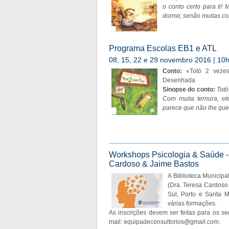
o conto certo para ti!
dormir, senão muitas c
Programa Escolas EB1 e ATL
08, 15, 22 e 29 novembro 2016 | 10h0
Conto:
«Totó 2 veze
Desenhada
Sinopse do conto:
Totó
Com muita ternura, el
parece que não lhe que
Workshops Psicologia & Saúde -
Cardoso & Jaime Bastos
A Biblioteca Municipa
(Dra. Teresa Cardoso 
Sul, Porto e Santa M
várias formações.
As inscrições devem ser feitas para os s
mail:
equipadeconsultorios@gmail.com
.