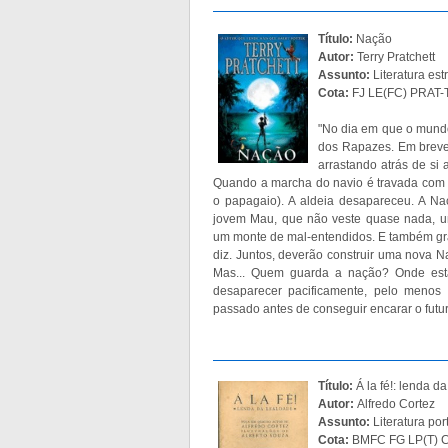
Título:
Nação
Autor:
Terry Pratchett
Assunto:
Literatura estr
Cota:
FJ LE(FC) PRAT-T
"No dia em que o mundo
dos Rapazes. Em brev
arrastando atrás de si
Quando a marcha do navio é travada com 
o papagaio). A aldeia desapareceu. A Na
jovem Mau, que não veste quase nada, u
um monte de mal-entendidos. E também gr
diz. Juntos, deverão construir uma nova Na
Mas... Quem guarda a nação? Onde está a
desaparecer pacificamente, pelo menos
passado antes de conseguir encarar o futur
Título:
Á la fé!: lenda d
Autor:
Alfredo Cortez
Assunto:
Literatura por
Cota:
BMFC FG LP(T) C