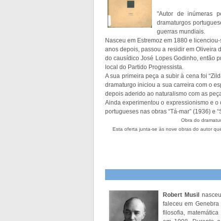
"Autor de inúmeras pe
dramaturgos portugues
guerras mundiais.
Nasceu em Estremoz em 1880 e licenciou-
anos depois, passou a residir em Oliveira
do causídico José Lopes Godinho, então pr
local do Partido Progressista.
A sua primeira peça a subir à cena foi “Zi
dramaturgo iniciou a sua carreira com o es
depois aderido ao naturalismo com as peças
Ainda experimentou o expressionismo e o
portugueses nas obras “Tá-mar” (1936) e “S
Obra do dramatur
Esta oferta junta-se às nove obras do autor qu
Robert Musil
nasceu 
faleceu em Genebra 
filosofia, matemátic