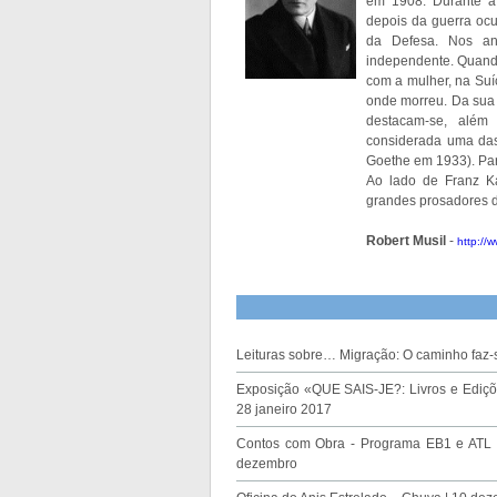
em 1908. Durante a 
depois da guerra ocu
da Defesa. Nos ano
independente. Quando
com a mulher, na Suí
onde morreu. Da sua 
destacam-se, alé
considerada uma das 
Goethe em 1933). Par
Ao lado de Franz K
grandes prosadores d
Robert Musil
-
http://w
Leituras sobre… Migração: O caminho faz
Exposição «QUE SAIS-JE?: Livros e Ediçõe
28 janeiro 2017
Contos com Obra - Programa EB1 e ATL 
dezembro