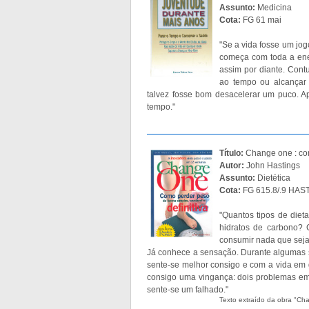
Assunto:
Medicina
Cota:
FG 61 mai
"Se a vida fosse um jog
começa com toda a ener
assim por diante. Cont
ao tempo ou alcançar
talvez fosse bom desacelerar um puco. Apr
tempo."
Título:
Change one : com
Autor:
John Hastings
Assunto:
Dietética
Cota:
FG 615.8/.9 HAST
"Quantos tipos de diet
hidratos de carbono?
consumir nada que sej
Já conhece a sensação. Durante algumas s
sente-se melhor consigo e com a vida em g
consigo uma vingança: dois problemas em
sente-se um falhado."
Texto extraído da obra "Cha