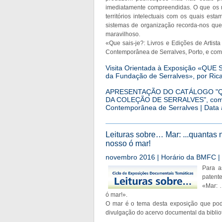
imediatamente compreendidas. O que os m
territórios intelectuais com os quais est
sistemas de organização recorda-nos que
maravilhoso.
«Que sais-je?: Livros e Edições de Artis
Contemporânea de Serralves, Porto, e com
Visita Orientada à Exposição «QUE S
da Fundação de Serralves», por Rica
APRESENTAÇÃO DO CATÁLOGO "QUE
DA COLEÇÃO DE SERRALVES", com Su
Contemporânea de Serralves | Data a
Leituras sobre… Mar: ...quantas 
nosso ó mar!
novembro 2016 | Horário da BMFC | E
Para a
patente
«Mar: 
ó mar!».
O mar é o tema desta exposição que pod
divulgação do acervo documental da biblio