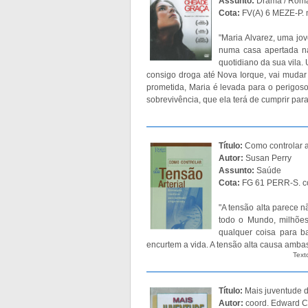
Assunto:
Drama / Rom
Cota:
FV(A) 6 MEZE-P. 
"Maria Alvarez, uma jo
numa casa apertada na
quotidiano da sua vila. 
consigo droga até Nova Iorque, vai mudar 
prometida, Maria é levada para o perigos
sobrevivência, que ela terá de cumprir par
Título:
Como controlar a
Autor:
Susan Perry
Assunto:
Saúde
Cota:
FG 61 PERR-S. 
"A tensão alta parece n
todo o Mundo, milhões
qualquer coisa para 
encurtem a vida. A tensão alta causa amba
Text
Título:
Mais juventude 
Autor:
coord. Edward C