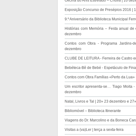
Oficina do Anis Estrelado – Chuva | 10 de
Exposição Concurso de Presépios 2016 | 
9.º Aniversário da Biblioteca Municipal Fer
Histórias com Memória – Festa anual de 
dezembro
Contos com Obra - Programa Jardins-de-
dezembro
CLUBE DE LEITURA - Ferreira de Castro e
Bebéteca-Bê de Bebé - Espetáculo de Fina
Contos com Obra Famílias «Perto da Lua»
Um escritor apresenta-se… Tiago Moita -
dezembro
Natal, Livros e Tal | 20» 23 dezembro e 2
Bibliomóvel – Biblioteca Itinerante
Viagens do Dr. Marcolino e da Boneca Car
Visitas a (va)Ler | terça a sexta-feira