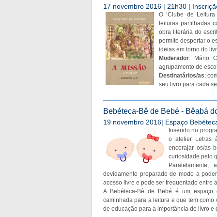
17 novembro 2016 | 21h30 | Inscriçã
O ‘Clube de Leitura
leituras partilhadas
obra literária do esc
permite despertar o es
ideias em torno do liv
Moderador
: Mário C
agrupamento de escol
Destinatários/as
: co
seu livro para cada s
Bebéteca-Bê de Bebé - Bêabá d
19 novembro 2016| Espaço Bebéteca: 
Inserido no progr
o atelier Letras
encorajar os/as
curiosidade pelo q
Paralelamente, 
devidamente preparado de modo a poder s
acesso livre e pode ser frequentado entre
A Bebéteca-Bê de Bebé é um espaço d
caminhada para a leitura e que tem como o
de educação para a importância do livro e 