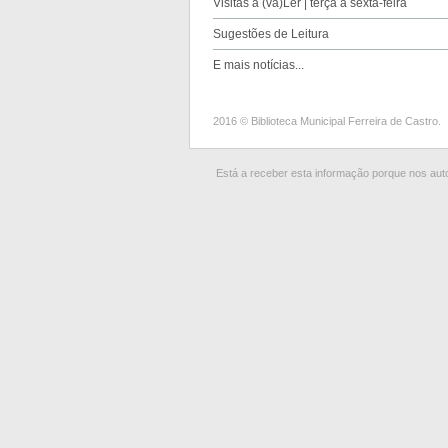
Visitas a (va)Ler | terça a sexta-feira
Sugestões de Leitura
E mais notícias...
2016 © Biblioteca Municipal Ferreira de Castro.
Está a receber esta informação porque nos autor