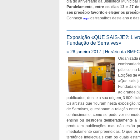
dia do aniversário da Biblioteca Municipal
Paralelamente, entre os dias 13 e 27 de
seu presépio favorito e eleger os presépi
Conheça
os trabalhos deste ano e das 
aqui
Exposição «QUE SAIS-JE?: Livros
Fundação de Serralves»
» 28 janeiro 2017 | Horário da BMFC 
Organizada 
comissariada
público, na 
Edições de A
«Que sais-j
Fundada em 1
ao grande pú
publicados, desde a sua origem, 3 800 títul
Os artistas que figuram nesta exposição, 
de Serralves, questionam a relação entre 
conhecimento, como se pode ver no modo 
ensino ou destroem deliberadamente a inf
produzem publicações mas não estão p
imediatamente compreendidas. O que os m
territórios intelectuais com os quais est