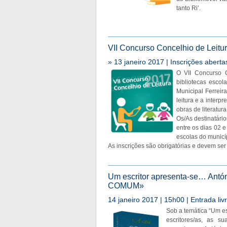
tanto Ri’.
VII Concurso Concelhio de Leitu
» 13 janeiro 2017 | Inscrições abert
O VII Concurso C
bibliotecas escol
Municipal Ferreir
leitura e a interp
obras de literatura
Os/As destinatári
entre os dias 02 e
escolas do municí
As inscrições são obrigatórias e devem ser
Um escritor apresenta-se… Antón
COMUM»
14 janeiro 2017 | 15h00 | Entrada liv
Sob a temática “Um es
escritores/as, as s