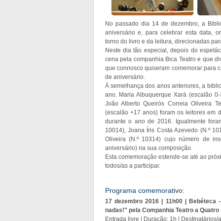
No passado dia 14 de dezembro, a Biblio
aniversário e, para celebrar esta data,
torno do livro e da leitura, direcionadas pa
Neste dia tão especial, depois do espet
cena pela companhia Bica Teatro e que dive
que connosco quiseram comemorar para can
de aniversário.
À semelhança dos anos anteriores, a bibli
ano. Maria Albuquerque Xará (escalão 0-
João Alberto Queirós Correia Oliveira T
(escalão +17 anos) foram os leitores em 
durante o ano de 2016. Igualmente foram
10014), Joana Íris Costa Azevedo (N.º 1
Oliveira (N.º 10314) cujo número de ins
aniversário) na sua composição.
Esta comemoração estende-se até ao próx
todos/as a participar.
Programa comemorativo:
17 dezembro 2016 | 11h00 | Bebéteca 
nadas!" pela Companhia Teatro a Quatro
Entrada livre | Duração: 1h | Destinatários