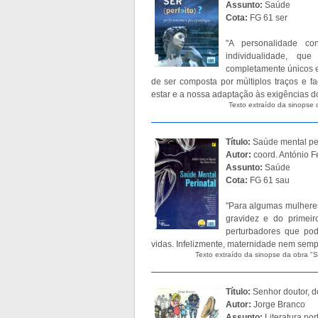
Assunto:
Saúde
Cota:
FG 61 ser
"A personalidade co
individualidade, q
completamente únicos e
de ser composta por múltiplos traços e 
estar e a nossa adaptação às exigências d
Texto extraído da sinopse d
Título:
Saúde mental pe
Autor:
coord. António F
Assunto:
Saúde
Cota:
FG 61 sau
"Para algumas mulheres,
gravidez e do primei
perturbadores que po
vidas. Infelizmente, maternidade nem sempr
Texto extraído da sinopse da obra "
Título:
Senhor doutor, d
Autor:
Jorge Branco
Assunto:
Literatura po