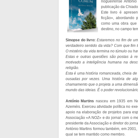
nogueirense Antóni
publicação da Chiado 
Este livro é apres
ficção», abordando 
como uma obra que p
destino, no campo temp
Sinopse do livro:
Estaremos no fim de uma
verdadeiro sentido da vida? Com que fim t
O mistério da vida termina no túmulo ou ha
Estas e outras questões são postas à re
motivado a inteligência humana na desc
religião.
Esta é uma história romanceada, cheia de 
ousadas por vezes. Uma história de al
chamamento que o projeta a uma dimensão 
mundo das ideias. É o poder revolucionári
António Martins
nasceu em 1935 em Nogu
Azeméis. Exerceu atividade política no exe
apoio na elaboração de projetos para esp
Associação «A NOZ» e do jornal com o m
presidente da Associação e diretor do jorna
António Martins formou também, em 2001,
qual se tem mantido como membro.