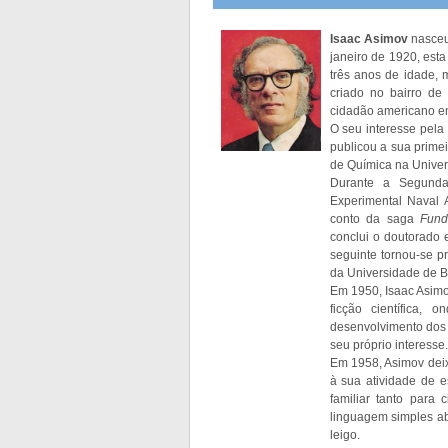
Isaac Asimov
nasceu
janeiro de 1920, esta
três anos de idade, 
criado no bairro de
cidadão americano e
O seu interesse pela
publicou a sua primei
de Química na Univer
Durante a Segunda
Experimental Naval 
conto da saga
Fund
conclui o doutorado
seguinte tornou-se p
da Universidade de B
Em 1950, Isaac Asimo
ficção científica,
desenvolvimento dos
seu próprio interesse.
Em 1958, Asimov deix
à sua atividade de e
familiar tanto para 
linguagem simples ab
leigo.