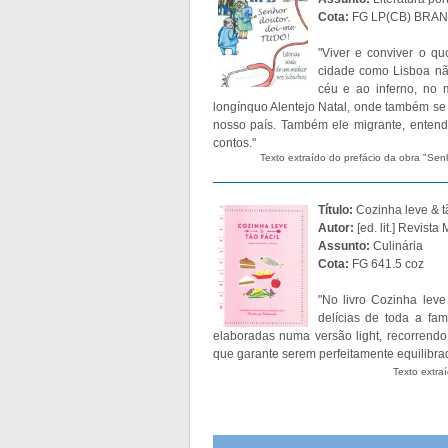
Cota:
FG LP(CB) BRAN-
"Viver e conviver o qu
cidade como Lisboa não
céu e ao inferno, no
longínquo Alentejo Natal, onde também se 
nosso país. Também ele migrante, entend
contos."
Texto extraído do prefácio da obra "Senh
Título:
Cozinha leve & tã
Autor:
[ed. lit.] Revist
Assunto:
Culinária
Cota:
FG 641.5 coz
"No livro Cozinha leve
delícias de toda a fam
elaboradas numa versão light, recorrend
que garante serem perfeitamente equilibra
Texto extra