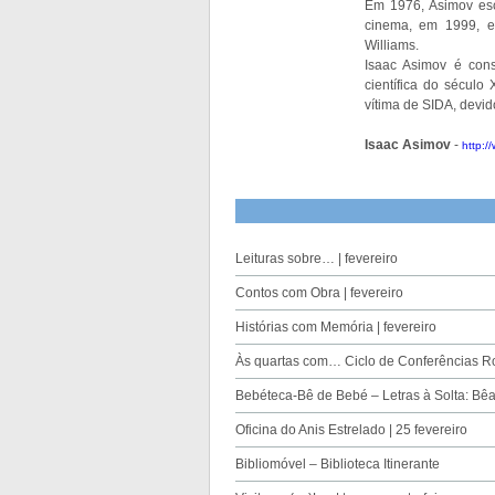
Em 1976, Asimov es
cinema, em 1999, e
Williams.
Isaac Asimov é cons
científica do século
vítima de SIDA, devi
Isaac Asimov
-
http:
Leituras sobre… | fevereiro
Contos com Obra | fevereiro
Histórias com Memória | fevereiro
Às quartas com… Ciclo de Conferências Rot
Bebéteca-Bê de Bebé – Letras à Solta: Bêa
Oficina do Anis Estrelado | 25 fevereiro
Bibliomóvel – Biblioteca Itinerante