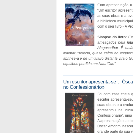
Com apresentação a 
“Um escritor apresent
as suas obras e a ev
a biblioteca municipa
com o seu livro «A Pro
Sinopse do livro:
Ce
ameaçados pela lut
Alagosadhar. É ent
milenar Profecia, quase caída no esquec
abrir-se-á e de um futuro distante virá o 
equilíbrio perdido em Naur’Can”
Um escritor apresenta-se… Ósca
no Confessionário»
Foi com casa cheia 
escritor apresenta-se
suas obras e a evoluç
apresentou na bibl
Confessionário", uma
A apresentação da obr
Óscar Amorim nasce
grande parte da sua v