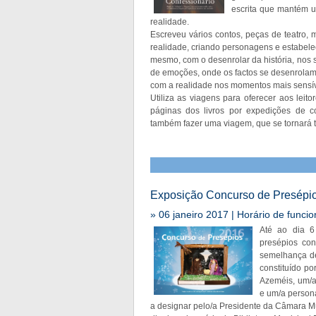
escrita que mantém u
realidade.
Escreveu vários contos, peças de teatro,
realidade, criando personagens e estabele
mesmo, com o desenrolar da história, nos
de emoções, onde os factos se desenrola
com a realidade nos momentos mais sensíve
Utiliza as viagens para oferecer aos leit
páginas dos livros por expedições de 
também fazer uma viagem, que se tornará tã
Exposição Concurso de Presépi
» 06 janeiro 2017 | Horário de funci
Até ao dia 6
presépios co
semelhança de
constituído p
Azeméis, um/a 
e um/a persona
a designar pelo/a Presidente da Câmara Mu