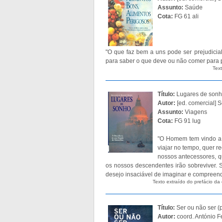
Assunto:
Saúde
Cota:
FG 61 ali
"O que faz bem a uns pode ser prejudicia
para saber o que deve ou não comer para p
Text
Título:
Lugares de sonh
Autor:
[ed. comercial] 
Assunto:
Viagens
Cota:
FG 91 lug
"O Homem tem vindo a s
viajar no tempo, quer 
nossos antecessores, q
os nossos descendentes irão sobreviver. 
desejo insaciável de imaginar e compreende
Texto extraído do prefácio d
Título:
Ser ou não ser (p
Autor:
coord. António F