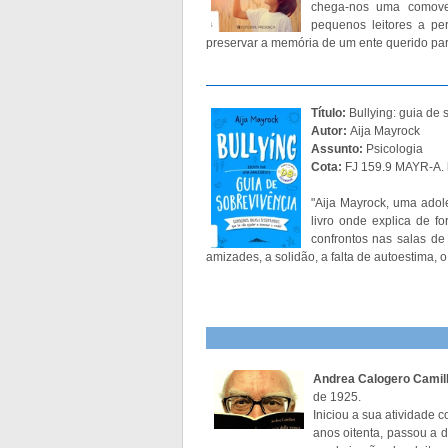
chega-nos uma comoven
pequenos leitores a pe
preservar a memória de um ente querido pa
Título:
Bullying: guia de 
Autor:
Aija Mayrock
Assunto:
Psicologia
Cota:
FJ 159.9 MAYR-A. 
"Aija Mayrock, uma adole
livro onde explica de fo
confrontos nas salas de 
amizades, a solidão, a falta de autoestima, 
Andrea Calogero Camill
de 1925.
Iniciou a sua atividade c
anos oitenta, passou a 