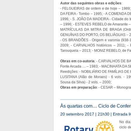
Autor das seguintes obras e edições
:
- FELGUEIRAS de ontem e de hoje – 198
DA FEIRA - Tombo – 1995; - A COMENDA DE
1996; - S. JOÃO DA MADEIRA - Cidade do
– 1996; - ESTEVES REBELO de Amarante – 
MATRÍCULAS DA MITRA DE BRAGA (Ordinan
GENUÍNAS DO PORTO, OS BELIÁGUAS – 2006
- OS BRANDÕES - Origem e varonia (938-
2009; - CARVALHOS históricos – 2011; 
Tarouquela – 2013; - MONIZ REBELO, de Fa
Obras em co-autoria
: - CARVALHOS DE BAS
Fonte Arcada .... – 1983; - MACINHATA DA 
Reedições: - NOBILIÁRIO DE FAMÍLIAS DE P
LUSITANA (AIão de Moraes) - 6 vols. 
Sousa da Silva) - 2 vols. – 2000;
Obras em preparação
: - CESAR – Monografi
Às quartas com… Ciclo de Conferê
20 setembro 2017 | 21h30 | Entrada li
No dia
ciclo 