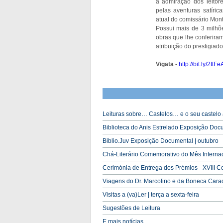
a admiração dos leitore
pelas aventuras satíric
atual do comissário Mont
Possui mais de 3 milhõ
obras que lhe conferiram
atribuição do prestigia
Vigata -
http://bit.ly/2ttF
Leituras sobre… Castelos… e o seu castelo a
Biblioteca do Anis Estrelado Exposição Docu
Biblio.Juv Exposição Documental | outubro
Chá-Literário Comemorativo do Mês Internaci
Cerimónia de Entrega dos Prémios - XVIII C
Viagens do Dr. Marcolino e da Boneca Carac
Visitas a (va)Ler | terça a sexta-feira
Sugestões de Leitura
E mais notícias...