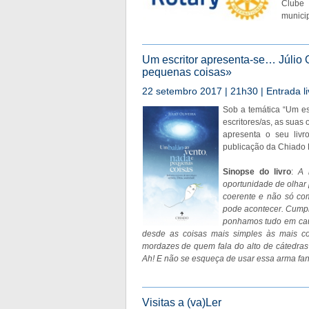
Clube 
municip
Um escritor apresenta-se… Júlio O
pequenas coisas»
22 setembro 2017 | 21h30 | Entrada li
Sob a temática “Um es
escritores/as, as suas 
apresenta o seu liv
publicação da Chiado E
Sinopse do livro
:
A 
oportunidade de olhar p
coerente e não só co
pode acontecer. Cumpr
ponhamos tudo em caus
desde as coisas mais simples às mais c
mordazes de quem fala do alto de cátedras
Ah! E não se esqueça de usar essa arma fant
Visitas a (va)Ler