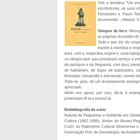
Sob a temática “Um esc
escritores/as, as suas o
Fernandes e Paulo Rei
documental - «Madaíl, S
Sinopse do livro
:
Monogr
as páginas douradas do 
Tudo o que lhe diz resp
trazido á memória e resp
área, com a respectiva origem e carta topogr
os clérigos que aqui prestaram serviço e em
de paróquia e da freguesia, com seus pres
de habitantes, de fogos de baptizados, c
formadas; etnografia e artesanato; nomes do
Trata-se, pois, de um levantamento monográ
apreciado.
Muito nos apraz, por isso, dá-la à esta
pretendam lê-la e possuí-la.
Biobibliografia do autor:
Natural de Felgueiras e residente em Olivei
Cultura (1982-1996), diretor do Museu Re
Conh. do Património Cultural Oliveirens
Associação Port. de Genealogia, da Academi