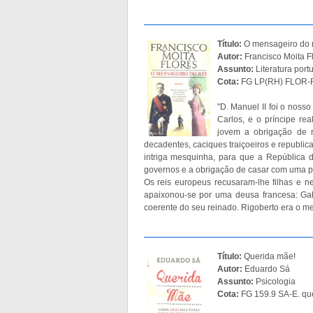
Título:
O mensageiro do r
Autor:
Francisco Moita F
Assunto:
Literatura port
Cota:
FG LP(RH) FLOR-F
"D. Manuel II foi o noss
Carlos, e o príncipe rea
jovem a obrigação de 
decadentes, caciques traiçoeiros e republic
intriga mesquinha, para que a República 
governos e a obrigação de casar com uma p
Os reis europeus recusaram-lhe filhas e ne
apaixonou-se por uma deusa francesa: Gab
coerente do seu reinado. Rigoberto era o me
Título:
Querida mãe!
Autor:
Eduardo Sá
Assunto:
Psicologia
Cota:
FG 159.9 SA-E. qu