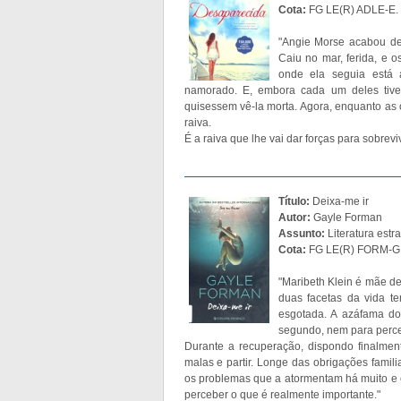
Cota:
FG LE(R) ADLE-E.
"Angie Morse acabou de
Caiu no mar, ferida, e 
onde ela seguia está 
namorado. E, embora cada um deles tives
quisessem vê-la morta. Agora, enquanto as
raiva.
É a raiva que lhe vai dar forças para sobre
Título:
Deixa-me ir
Autor:
Gayle Forman
Assunto:
Literatura estr
Cota:
FG LE(R) FORM-G.
"Maribeth Klein é mãe de
duas facetas da vida t
esgotada. A azáfama do
segundo, nem para perce
Durante a recuperação, dispondo finalmen
malas e partir. Longe das obrigações famil
os problemas que a atormentam há muito e 
perceber o que é realmente importante."