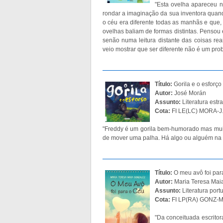
"Esta ovelha apareceu n
rondar a imaginação da sua inventora quan
o céu era diferente todas as manhãs e que, 
ovelhas baliam de formas distintas. Pensou
senão numa leitura distante das coisas re
veio mostrar que ser diferente não é um pro
Título:
Gorila e o esforço
Autor:
José Morán
Assunto:
Literatura estra
Cota:
FI LE(LC) MORA-J.
"Freddy é um gorila bem-humorado mas muit
de mover uma palha. Há algo ou alguém na 
Título:
O meu avô foi par
Autor:
Maria Teresa Mai
Assunto:
Literatura por
Cota:
FI LP(RA) GONZ-M
"Da conceituada escritor