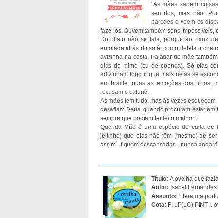
"As mães sabem coisas
sentidos, mas não. Po
paredes e veem os dispa
fazê-los. Ouvem também sons impossíveis, c
Do olfato não se fala, porque ao nariz d
enrolada atrás do sofá, como deteta o chei
avizinha na costa. Paladar de mãe também 
dias de mimo (ou de doença). Só elas con
adivinham logo o que mais nelas se escon
em braille todas as emoções dos filhos, 
recusam o cafuné.
As mães têm tudo, mas às vezes esquecem-
desafiam Deus, quando procuram estar em 
sempre que podiam ter feito melhor!
Querida Mãe é uma espécie de carta de 
jeitinho) que elas não têm (mesmo) de ser
assim - fiquem descansadas - nunca andarão
Título:
A ovelha que fazi
Autor:
Isabel Fernandes 
Assunto:
Literatura port
Cota:
FI LP(LC) PINT-I. o