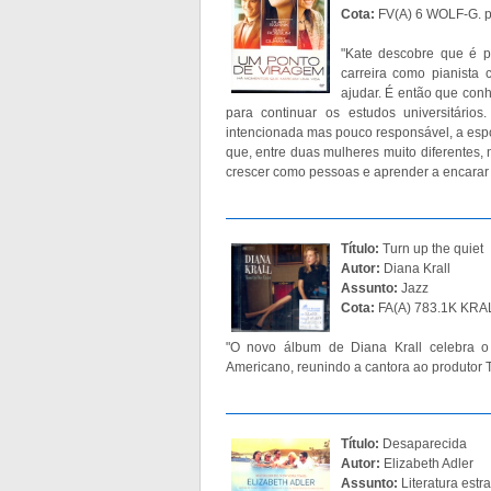
Cota:
FV(A) 6 WOLF-G. 
"Kate descobre que é po
carreira como pianista 
ajudar. É então que conh
para continuar os estudos universitário
intencionada mas pouco responsável, a espo
que, entre duas mulheres muito diferentes,
crescer como pessoas e aprender a encarar
Título:
Turn up the quiet
Autor:
Diana Krall
Assunto:
Jazz
Cota:
FA(A) 783.1K KRAL
"O novo álbum de Diana Krall celebra o
Americano, reunindo a cantora ao produtor
Título:
Desaparecida
Autor:
Elizabeth Adler
Assunto:
Literatura estr